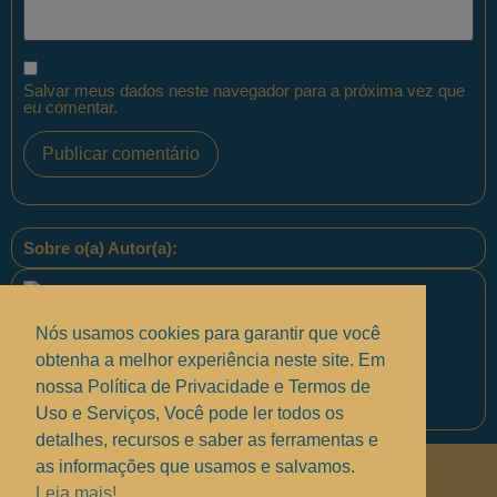
Salvar meus dados neste navegador para a próxima vez que
eu comentar.
Sobre o(a) Autor(a):
Nós usamos cookies para garantir que você
obtenha a melhor experiência neste site. Em
nossa Política de Privacidade e Termos de
Equipe PontoPM
Uso e Serviços, Você pode ler todos os
detalhes, recursos e saber as ferramentas e
as informações que usamos e salvamos.
Políticas de Privacidade
.
Leia mais!