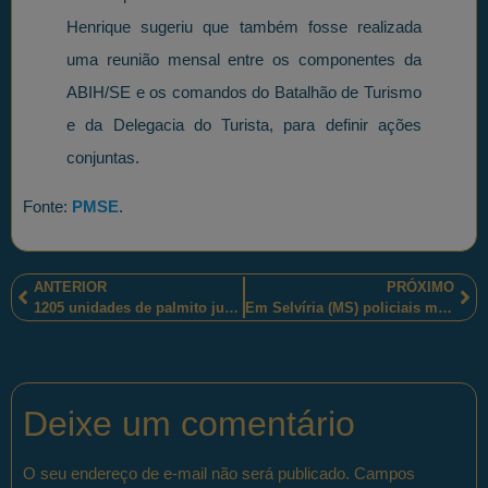
Henrique sugeriu que também fosse realizada
uma reunião mensal entre os componentes da
ABIH/SE e os comandos do Batalhão de Turismo
e da Delegacia do Turista, para definir ações
conjuntas.
Fonte:
PMSE
.
ANTERIOR
PRÓXIMO
1205 unidades de palmito jussara foram apreendidas, em Santa Catarina, nas ações de policiais militares de Garuva e policiais rodoviários federais de Pirabeiraba
Em Selvíria (MS) policiais militares prendem pescadores e apreendem equipamentos ilegais
Deixe um comentário
O seu endereço de e-mail não será publicado.
Campos