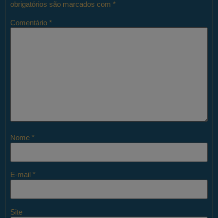
obrigatórios são marcados com
*
Comentário
*
Nome
*
E-mail
*
Site