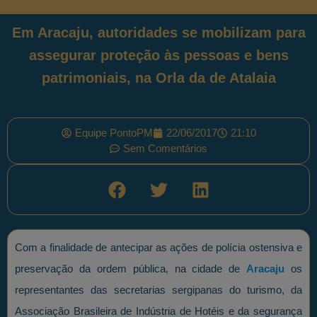
Em Aracaju, autoridades se mobilizam para
assegurar proteção às pessoas e bens
patrimoniais, na Orla da de Atalaia
Equipe PontoPM
22/06/2017
21:10
Sem Comentários
Com a finalidade de antecipar as ações de polícia ostensiva e
preservação da ordem pública, na cidade de
Aracaju
os
representantes das secretarias sergipanas do turismo, da
Associação Brasileira de Indústria de Hotéis e da segurança