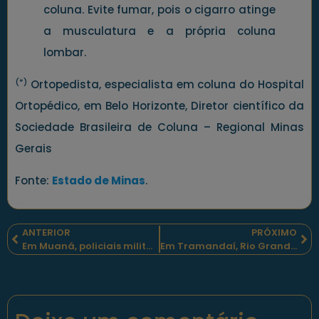
coluna. Evite fumar, pois o cigarro atinge
a musculatura e a própria coluna
lombar.
(*)
Ortopedista, especialista em coluna do Hospital
Ortopédico, em Belo Horizonte, Diretor científico da
Sociedade Brasileira de Coluna – Regional Minas
Gerais
Fonte:
Estado de Minas
.
ANTERIOR
PRÓXIMO
Em Muaná, policiais militares comemoram aniversário da sua unidade, com estrutura renovada
Em Tramandaí, Rio Grande do Sul, policial militar da polícia ambiental recebe a faixa preta de jiu jitsu