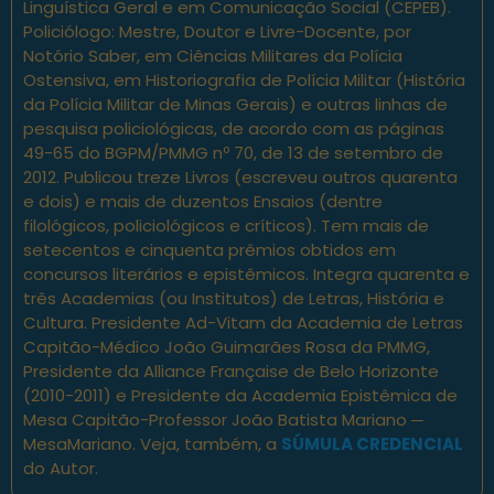
Linguística Geral e em Comunicação Social (CEPEB).
Policiólogo: Mestre, Doutor e Livre-Docente, por
Notório Saber, em Ciências Militares da Polícia
Ostensiva, em Historiografia de Polícia Militar (História
da Polícia Militar de Minas Gerais) e outras linhas de
pesquisa policiológicas, de acordo com as páginas
49-65 do BGPM/PMMG nº 70, de 13 de setembro de
2012. Publicou treze Livros (escreveu outros quarenta
e dois) e mais de duzentos Ensaios (dentre
filológicos, policiológicos e críticos). Tem mais de
setecentos e cinquenta prêmios obtidos em
concursos literários e epistêmicos. Integra quarenta e
três Academias (ou Institutos) de Letras, História e
Cultura. Presidente Ad-Vitam da Academia de Letras
Capitão-Médico João Guimarães Rosa da PMMG,
Presidente da Alliance Française de Belo Horizonte
(2010-2011) e Presidente da Academia Epistêmica de
Mesa Capitão-Professor João Batista Mariano ─
MesaMariano. Veja, também, a
SÚMULA CREDENCIAL
do Autor.