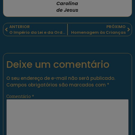
Carolina
de Jesus
ANTERIOR
PRÓXIMO
O Império da Lei e da Ordem
Homenagem às Crianças
Deixe um comentário
O seu endereço de e-mail não será publicado.
Campos obrigatórios são marcados com
*
Comentário
*