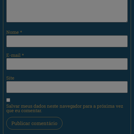
Nome
*
E-mail
*
Site
Salvar meus dados neste navegador para a próxima vez
que eu comentar.