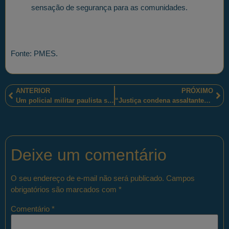
sensação de segurança para as comunidades.
Fonte: PMES.
ANTERIOR
PRÓXIMO
Um policial militar paulista se transforma em Capitão América para alegrar crianças e adolescentes em Hospital do Câncer
“Justiça condena assaltantes de bancos em Santa Margarida”
Deixe um comentário
O seu endereço de e-mail não será publicado.
Campos
obrigatórios são marcados com
*
Comentário
*