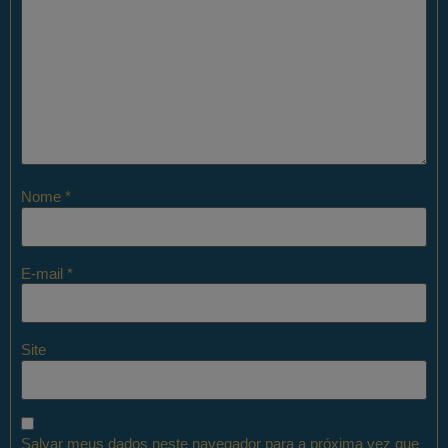
Nome
*
E-mail
*
Site
Salvar meus dados neste navegador para a próxima vez que