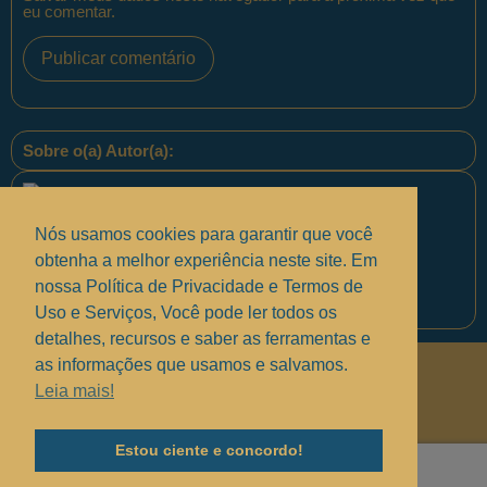
eu comentar.
Sobre o(a) Autor(a):
Nós usamos cookies para garantir que você
obtenha a melhor experiência neste site. Em
nossa Política de Privacidade e Termos de
Equipe PontoPM
Uso e Serviços, Você pode ler todos os
detalhes, recursos e saber as ferramentas e
as informações que usamos e salvamos.
Políticas de Privacidade
.
Leia mais!
Termos de uso e Serviços
.
Solucionando suas dúvidas
.
Estou ciente e concordo!