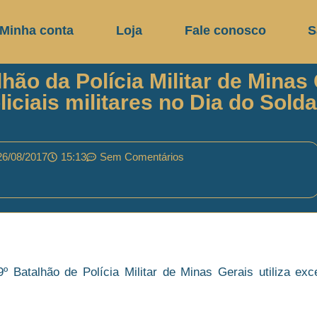
Minha conta
Loja
Fale conosco
S
ão da Polícia Militar de Mina
liciais militares no Dia do Sold
26/08/2017
15:13
Sem Comentários
Batalhão de Polícia Militar de Minas Gerais utiliza ex