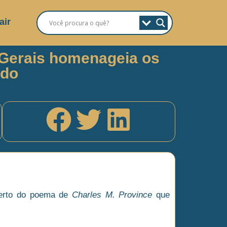
air
s Gerais homenageia os
ado
certo do poema de
Charles M. Province
que