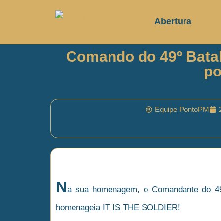
Abertura
Comando do 49º Batalh
po
Equipe PontoPM
N
a sua homenagem, o Comandante do 49º 
homenageia IT IS THE SOLDIER!