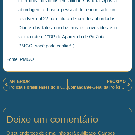
com dois indivíduos em atitude suspeita. Após a
abordagem e busca pessoal, foi encontrado um
revólver cal.22 na cintura de um dos abordados.
Diante dos fatos conduzimos os envolvidos e o
veículo ate o 1°DP de Aparecida de Goiânia.
PMGO: você pode confiar! (
Fonte: PMGO
ANTERIOR
PRÓXIMO
Policiais brasilienses do II Comando de Policiamento Regional Oeste comemoram o Dia das Crianças com concurso, palestra e stands
Comandante-Geral da Polícia Militar da Bahia recebe Medalha Coronel Fontoura
Deixe um comentário
O seu endereço de e-mail não será publicado.
Campos