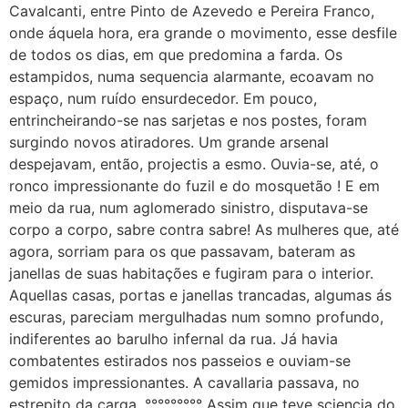
Cavalcanti, entre Pinto de Azevedo e Pereira Franco,
onde áquela hora, era grande o movimento, esse desfile
de todos os dias, em que predomina a farda. Os
estampidos, numa sequencia alarmante, ecoavam no
espaço, num ruído ensurdecedor. Em pouco,
entrincheirando-se nas sarjetas e nos postes, foram
surgindo novos atiradores. Um grande arsenal
despejavam, então, projectis a esmo. Ouvia-se, até, o
ronco impressionante do fuzil e do mosquetão ! E em
meio da rua, num aglomerado sinistro, disputava-se
corpo a corpo, sabre contra sabre! As mulheres que, até
agora, sorriam para os que passavam, bateram as
janellas de suas habitações e fugiram para o interior.
Aquellas casas, portas e janellas trancadas, algumas ás
escuras, pareciam mergulhadas num somno profundo,
indiferentes ao barulho infernal da rua. Já havia
combatentes estirados nos passeios e ouviam-se
gemidos impressionantes. A cavallaria passava, no
estrepito da carga. °°°°°°°°° Assim que teve sciencia do