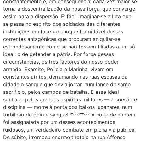
constantemente e, em consequência, cada vez maior se
torna a descentralização da nossa força, que converge
assim para a dispersão. E’ fácil imaginar-se a luta que
se passa no espirito dos soldados das diferentes
instituições em face do choque formidável dessas
correntes antagônicas que procuram aniquilar-se
estrondosamente como se não fossem filiadas a um só
ideal: o de defender a pátria. Por força dessas
circumstancias, os tres factores do nosso poder
armado: Exercito, Policia e Marinha, vivem em
constantes atritos, derramando nas ruas escusas da
cidade o sangue que devia jorrar, num lance de santo
sacrifício, pelos campos de batalha. E esse ideal
sonhado pelos grandes espíritos militares — a coesão e
disciplina — morre à porta dos baixos lupanares, num
turbilhão de ódio e sangue! °°°°°°°°° A noite de hontem
foi assignalada por um desses acontecimentos
ruidosos, um verdadeiro combate em plena via publica.
De súbito, irrompeu enorme tiroteio na rua Affonso