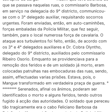
que se passava naquelas ruas, o commissario Barbosa,
em serviço na delegacia do 9° districto, communicou-
se com o 3° delegado auxiliar, requisitando socorros
urgentes. Foram enviadas, então, em auto-caminhões,
forças embaladas da Policia Militar, que fez seguir,
também, para o local numerosa força de cavalaria. O
ataque aos turbulentos foi feito, então, de acordo com
os 3° e 4° delegados auxiliares e Dr. Cobra Olyntho,
delegado do 9° districto, auxiliados pelo commissario
Ribeiro Osorio. Emquanto se providenciava para a
remoção dos feridos e de um soldado já morto, eram
colocadas patrulhas nas embocaduras das ruas, sendo,
assim, effectuadas varias prisões. Estava, pois, o
Mangue transformado em verdadeira praça de guerra. °
°°°°°°°° Serenados, afinal os ânimos, poderam ser
identificados o morto e alguns feridos, tendo outros
fugido á acção das autoridades. O soldado que pereceu
tão tragicamente era o cabo Feliciano Barbosa da