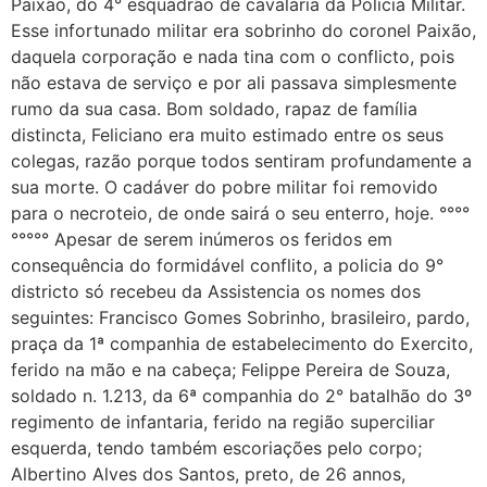
Paixão, do 4° esquadrão de cavalaria da Policia Militar.
Esse infortunado militar era sobrinho do coronel Paixão,
daquela corporação e nada tina com o conflicto, pois
não estava de serviço e por ali passava simplesmente
rumo da sua casa. Bom soldado, rapaz de família
distincta, Feliciano era muito estimado entre os seus
colegas, razão porque todos sentiram profundamente a
sua morte. O cadáver do pobre militar foi removido
para o necroteio, de onde sairá o seu enterro, hoje. °°°°
°°°°° Apesar de serem inúmeros os feridos em
consequência do formidável conflito, a policia do 9°
districto só recebeu da Assistencia os nomes dos
seguintes: Francisco Gomes Sobrinho, brasileiro, pardo,
praça da 1ª companhia de estabelecimento do Exercito,
ferido na mão e na cabeça; Felippe Pereira de Souza,
soldado n. 1.213, da 6ª companhia do 2° batalhão do 3º
regimento de infantaria, ferido na região superciliar
esquerda, tendo também escoriações pelo corpo;
Albertino Alves dos Santos, preto, de 26 annos,