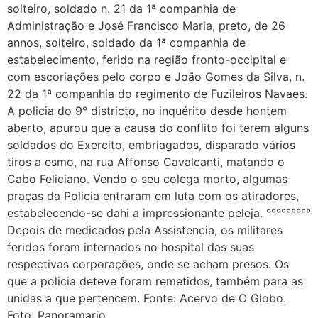
solteiro, soldado n. 21 da 1ª companhia de
Administração e José Francisco Maria, preto, de 26
annos, solteiro, soldado da 1ª companhia de
estabelecimento, ferido na região fronto-occipital e
com escoriações pelo corpo e João Gomes da Silva, n.
22 da 1ª companhia do regimento de Fuzileiros Navaes.
A policia do 9° districto, no inquérito desde hontem
aberto, apurou que a causa do conflito foi terem alguns
soldados do Exercito, embriagados, disparado vários
tiros a esmo, na rua Affonso Cavalcanti, matando o
Cabo Feliciano. Vendo o seu colega morto, algumas
praças da Policia entraram em luta com os atiradores,
estabelecendo-se dahi a impressionante peleja. °°°°°°°°°
Depois de medicados pela Assistencia, os militares
feridos foram internados no hospital das suas
respectivas corporações, onde se acham presos. Os
que a policia deteve foram remetidos, também para as
unidas a que pertencem. Fonte: Acervo de O Globo.
Foto: Panoramario.