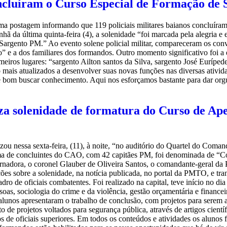
concluíram o Curso Especial de Formação de 
uma postagem informando que 119 policiais militares baianos concluír
hã da última quinta-feira (4), a solenidade “foi marcada pela alegria e 
rgento PM.” Ao evento solene policial militar, compareceram os convid
 a dos familiares dos formandos. Outro momento significativo foi a e
meiros lugares: “sargento Ailton santos da Silva, sargento José Euríped
o mais atualizados a desenvolver suas novas funções nas diversas ativ
e bom buscar conhecimento. Aqui nos esforçamos bastante para dar orgu
liza solenidade de formatura do Curso de Ap
zou nessa sexta-feira, (11), à noite, “no auditório do Quartel do Coma
a de concluintes do CAO, com 42 capitães PM, foi denominada de “Co
rnadora, o coronel Glauber de Oliveira Santos, o comandante-geral da P
es sobre a solenidade, na notícia publicada, no portal da PMTO, e tran
o de oficiais combatentes. Foi realizado na capital, teve início no dia
soas, sociologia do crime e da violência, gestão orçamentária e finance
 alunos apresentaram o trabalho de conclusão, com projetos para serem ap
o de projetos voltados para segurança pública, através de artigos cient
os de oficiais superiores. Em todos os conteúdos e atividades os alunos