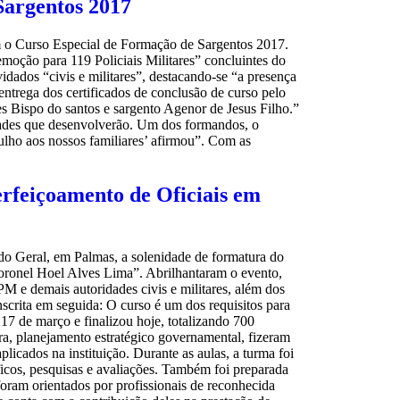
Sargentos 2017
am o Curso Especial de Formação de Sargentos 2017.
emoção para 119 Policiais Militares” concluintes do
ados “civis e militares”, destacando-se “a presença
ntrega dos certificados de conclusão de curso pelo
es Bispo do santos e sargento Agenor de Jesus Filho.”
idades que desenvolverão. Um dos formandos, o
lho aos nossos familiares’ afirmou”. Com as
erfeiçoamento de Oficiais em
ndo Geral, em Palmas, a solenidade de formatura do
ronel Hoel Alves Lima”. Abrilhantaram o evento,
M e demais autoridades civis e militares, além dos
scrita em seguida: O curso é um dos requisitos para
 17 de março e finalizou hoje, totalizando 700
ira, planejamento estratégico governamental, fizeram
licados na instituição. Durante as aulas, a turma foi
íficos, pesquisas e avaliações. Também foi preparada
 foram orientados por profissionais de reconhecida