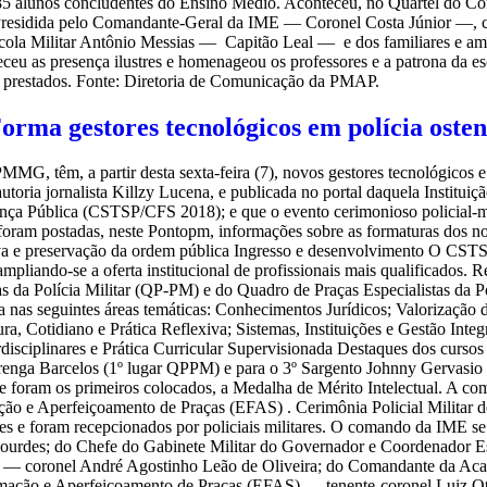
5 alunos concludentes do Ensino Médio. Aconteceu, no Quartel do Coma
. Presidida pelo Comandante-Geral da IME — Coronel Costa Júnior —,
ola Militar Antônio Messias — Capitão Leal — e dos familiares e am
eceu as presença ilustres e homenageou os professores e a patrona da 
 prestados. Fonte: Diretoria de Comunicação da PMAP.
orma gestores tecnológicos em polícia osten
PMMG, têm, a partir desta sexta-feira (7), novos gestores tecnológicos e
oria jornalista Killzy Lucena, e publicada no portal daquela Instituiç
a Pública (CSTSP/CFS 2018); e que o evento cerimonioso policial-milit
am postadas, neste Pontopm, informações sobre as formaturas dos nov
iva e preservação da ordem pública Ingresso e desenvolvimento O CST
pliando-se a oferta institucional de profissionais mais qualificados. Re
s da Polícia Militar (QP-PM) e do Quadro de Praças Especialistas da 
ada nas seguintes áreas temáticas: Conhecimentos Jurídicos; Valorizaçã
a, Cotidiano e Prática Reflexiva; Sistemas, Instituições e Gestão Int
rdisciplinares e Prática Curricular Supervisionada Destaques dos cu
arenga Barcelos (1º lugar QPPM) e para o 3º Sargento Johnny Gervasio
 foram os primeiros colocados, a Medalha de Mérito Intelectual. A com
o e Aperfeiçoamento de Praças (EFAS) . Cerimônia Policial Militar d
ares e foram recepcionados por policiais militares. O comando da IME s
urdes; do Chefe do Gabinete Militar do Governador e Coordenador E
 coronel André Agostinho Leão de Oliveira; do Comandante da Acade
ação e Aperfeiçoamento de Praças (EFAS) — tenente-coronel Luiz Otáv