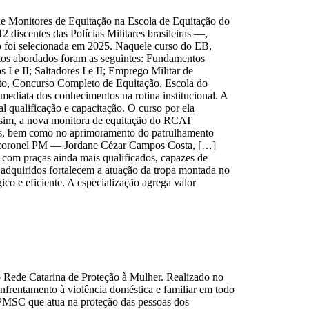
e Monitores de Equitação na Escola de Equitação do
2 discentes das Polícias Militares brasileiras —,
 foi selecionada em 2025. Naquele curso do EB,
untos abordados foram as seguintes: Fundamentos
I e II; Saltadores I e II; Emprego Militar de
lto, Concurso Completo de Equitação, Escola do
mediata dos conhecimentos na rotina institucional. A
l qualificação e capacitação. O curso por ela
 Assim, a nova monitora de equitação do RCAT
nos, bem como no aprimoramento do patrulhamento
te-coronel PM — Jordane Cézar Campos Costa, […]
 com praças ainda mais qualificados, capazes de
adquiridos fortalecem a atuação da tropa montada no
co e eficiente. A especialização agrega valor
ão Rede Catarina de Proteção à Mulher. Realizado no
enfrentamento à violência doméstica e familiar em todo
e PMSC que atua na proteção das pessoas dos