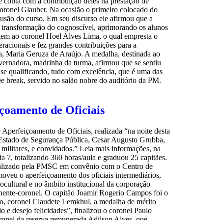
e conta com a contribuição deles na prestação de
o coronel Glauber. Na ocasião o primeiro colocado do
usão do curso. Em seu discurso ele afirmou que a
a transformação do cognoscível, aprimorando os alunos
nagem ao coronel Hoel Alves Lima, o qual empresta o
racionais e fez grandes contribuições para a
sa, Maria Geruza de Araújo. A medalha, destinada ao
vernadora, madrinha da turma, afirmou que se sentiu
se qualificando, tudo com excelência, que é uma das
ee break, servido no salão nobre do auditório da PM.
içoamento de Oficiais
 Aperfeiçoamento de Oficiais, realizada “na noite desta
de Estado de Segurança Pública, Cesar Augusto Grubba,
militares, e convidados.” Leia mais informações, na
dia 7, totalizando 360 horas/aula e graduou 25 capitães.
 realizado pela PMSC em convênio com o Centro de
veu o aperfeiçoamento dos oficiais intermediários,
ocultural e no âmbito institucional da corporação
tenente-coronel. O capitão Joamir Rogerio Campos foi o
ino, coronel Claudete Lemkhul, a medalha de mérito
 e desejo felicidades”, finalizou o coronel Paulo
nel da reserva remunerada Adilson Alves, que