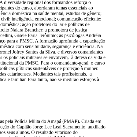
 A diversidade regional dos formandos reforça o
cipantes do curso, abordaram temas essenciais ao
lência doméstica na saúde mental, estudos de gênero;
civil; inteligência emocional; comunicação eficiente;
doméstica; ação protetores do lar e políticas de
ireito Naiara Brancher; a promotora de justiça
lini, Gisele Faria Jerônimo; as psicólogas Andréia
vanço para a PMSC. A formação aprofunda a capacitação
oméstica com sensibilidade, segurança e eficiência. Na
onel Jofrey Santos da Silva, e diversos comandantes
os policiais militares se envolvem, à defesa da vida e
nstitucional da PMSC. Para o comandante-geral, o curso
íticas públicas sustentáveis de proteção à mulher.
s catarinenses. Mediantes tais profissionais, a
ca e familiar. Para tanto, não se medirão esforços à
idas pela Polícia Milita do Amapá (PMAP). Criada em
ireção do Capitão Jorge Lee Leal Sacramento, auxiliado
aos seus alunos. O resultado vitorioso do