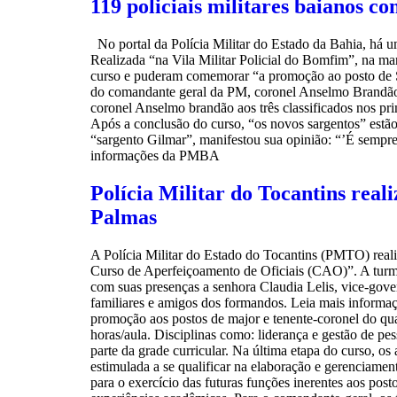
119 policiais militares baianos 
No portal da Polícia Militar do Estado da Bahia, há 
Realizada “na Vila Militar Policial do Bomfim”, na man
curso e puderam comemorar “a promoção ao posto de Sa
do comandante geral da PM, coronel Anselmo Brandão” e
coronel Anselmo brandão aos três classificados nos pri
Após a conclusão do curso, “os novos sargentos” estã
“sargento Gilmar”, manifestou sua opinião: “’É sempr
informações da PMBA
Polícia Militar do Tocantins rea
Palmas
A Polícia Militar do Estado do Tocantins (PMTO) reali
Curso de Aperfeiçoamento de Oficiais (CAO)”. A turm
com suas presenças a senhora Claudia Lelis, vice-gove
familiares e amigos dos formandos. Leia mais informaçõ
promoção aos postos de major e tenente-coronel do quadr
horas/aula. Disciplinas como: liderança e gestão de pes
parte da grade curricular. Na última etapa do curso, os
estimulada a se qualificar na elaboração e gerenciament
para o exercício das futuras funções inerentes aos post