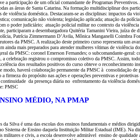
uve a participação de um oficial comandante de Programas Preventivos.
das as áreas de Santa Catarina. Na formação multidisciplinar dos parti
 de violência doméstica. Destacaram-se as disciplinas: impactos da vio
ica; comunicação não violenta; legislação aplicada; atuação da polícia 
m o poder judiciário; atuação policial militar no contexto da violência 
nte, participaram a desembargadora Quitéria Tamanini Vieira, juíza de d
lícia, Patrícia Zimmermann D’Avila, Mônica Manganelli Coimbra Forcel
nstrutores da PMSC. A realização deste primeiro curso representa um a
jam ainda mais preparados para atender mulheres vítimas de violência d
eral da PMSC: coronel Emerson Fernandes; o subcomandante-geral: cor
a celebração registrou o compromisso coletivo da PMSC. Assim, todos 
excelência dos resultados positivos do curso obteve o reconhecimento i
se modo, haverá colaboração permanente da PMSC à consolidação de pol
irmeza do propósito nas ações e operações preventivas e protetivas da
 continuidade da presença diária no enfrentamento da violência domésti
nte: PMSC
NSINO MÉDIO, NA PMAP
 da Silva é uma das escolas dos ensinos fundamentais e médios dirig
 ao Sistema de Ensino daquela Instituição Militar Estadual (IME). Na d
is militares e civis, a escola desenvolve admirável ensino de qualidade 