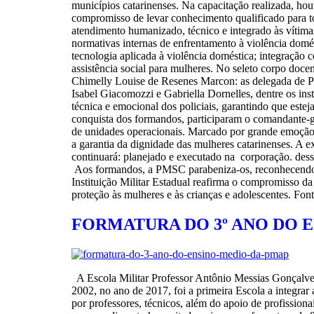
municípios catarinenses. Na capacitação realizada, ho
compromisso de levar conhecimento qualificado para to
atendimento humanizado, técnico e integrado às vítimas
normativas internas de enfrentamento à violência domést
tecnologia aplicada à violência doméstica; integração co
assistência social para mulheres. No seleto corpo doce
Chimelly Louise de Resenes Marcon: as delegada de Po
Isabel Giacomozzi e Gabriella Dornelles, dentre os i
técnica e emocional dos policiais, garantindo que este
conquista dos formandos, participaram o comandante-g
de unidades operacionais. Marcado por grande emoção, 
a garantia da dignidade das mulheres catarinenses. A 
continuará: planejado e executado na corporação. des
Aos formandos, a PMSC parabeniza-os, reconhecendo a f
Instituição Militar Estadual reafirma o compromisso da
proteção às mulheres e às crianças e adolescentes. Fo
FORMATURA DO 3º ANO DO E
A Escola Militar Professor Antônio Messias Gonçalves
2002, no ano de 2017, foi a primeira Escola a integrar
por professores, técnicos, além do apoio de profissiona