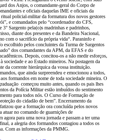
gard dos Anjos, o comandante-geral do Corpo de
dantes e oficiais daquelas IME e oficiais da
ritual policial-militar da formatura dos novos gestores
 Herói”, e comandados pelo “coordenador do CFS,
 3° Sargento pela(o)s madrinhas e padrinhos,
isso, diante dos presentes e da Bandeira Nacional,
o com o sacrifício da própria vida“. Paraninfo e
o escolhido pelos concluintes da Turma de Sargentos
nhado” dos comandantes da APM, da EFAS e do
acadêmicos. Depois, concitou-os a não medir esforços,
o à sociedade e ao Estado mineiros. Na postagem da
da corrente hierárquica da vossa instituição.
rmandos, que ainda surpreendeu e emocionou a todos,
a aos formandos em nome de toda sociedade mineira. O
raduação começou muito antes, quando os pais lhes
tos da Polícia Militar estão imbuídos do sentimento
entamento para todos nós. O Curso de Formação de
a proteção do cidadão de bem”. Encerramento da
atizou que a formação ora concluída pelos novos
s a atuar no comando de guarnições de
tem agora para uma nova jornada e passam a ter uma
inal, a alegria dos formandos contagiou a todos os
ocha. Com as informações da PMMG.