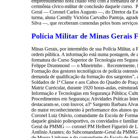
empreendimento hora citado veio com a formatura de 8
cerimônia cívico-militar de conclusão daquele curso
Geral — Coronel Carlos Augusto —, do Diretor da Esc
turma, aluna Camilly Victória Carvalho Pantoja, agrad
Silva —, que receberam comendas pelos bons serviços
Polícia Militar de Minas Gerais F
Minas Gerais, por intermédio de sua Polícia Militar, a 
ordem pública. A informação está numa postagem, de aut
formatura do Curso Superior de Tecnologia em Seguranç
Felippe Drummond — o Mineirinho . Recentemente, for
Formação dos gestores tecnológicos de polícia ostens
demanda de qualificação da formação dos sargentos”, am
Soldados de 1ª Classe e aos Cabos do Quadro de Praça
Matriz Curricular, durante 1920 horas-aulas, estrutur
Informação e Tecnologias em Segurança Pública; Cultur
Procedimentos em Segurança; Atividades Práticas Inte
destacaram-se, com louvor, a3º Sargento Barbara Alv
do maior reconhecimento à performance dos alunos que
Coronel Luiz Otávio, comandante da Escola de Formaçã
daquele ginásio poliesportivo, os convidados e famili
Geral da PMMG — coronel PM Helbert Figueiró de Lo
Antônio Arantes; do Subcomandante-Geral da PMMG —
de Moura Linhares e do comandante da Escola de Form