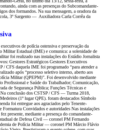
ndo-Geral, no último dia 13/12, sexta-feira, a
 contando, ainda com as presenças do Subcomandante-
igos dos formandos. Na sua mensagem, a oradora da
escola, 3º Sargento — Auxiliadora Carla Corrêa da
siva
 executivos de polícia ostensiva e preservação da
ão Militar Estadual (IME) e comunica: a solenidade de
ar foi realizado nas instalações do Estádio Jornalista
os: Gestores Estratégicos Gestores Executivos
SP / CFS daquela IME foi programado “para atender a
alizado após “processo seletivo interno, aberto aos
Polícia Militar (QPEPM)”. Foi desenvolvido mediante
o do Profissional e Saúde do Trabalhador; Comunicação,
egrada de Segurança Pública; Funções Técnicas e
rsos Na conclusão dos CSTSP / CFS — Turma 2018,
 Medeiros (1º lugar QPE). foram destacados Símbolo
enda foi entregue aos agraciados pelo Tenente-
e Formatura Convidados e autoridades Nas instalações
e fez presente, mediante a presença do comandante-
stadual de Defesa Civil — coronel PM Fernando
mia de Polícia Militar — coronel PM Márcio Flávio
io Vieira. Prestigiaram o evento solene, com suas