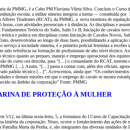
ria da PMMG, é a Cabo PM Flaviana Vileta Silva. Concluiu o Curso d
stituição escolar, a militar mineira integrou a turma — constituída por 1
ia Alferes Tiradentes (RCAT), da PMMG, a nova monitora de equitação
5 horas, com atividades presenciais e à distância. As disciplinas e ass
undamentos Teóricos do Salto, Salto I e II; Iniciação de cavalos novos 
eórica e prática em disciplinas como Iniciação de Cavalos Novos, Sa
ato, desenvolvidas ao longo de duas fases, possibilitando a aplicação i
viço à sociedade mineira, é a primeira policial feminina a receber ta
tem sido referência na formação de profissionais de alto nível técnico.
nto técnico quanto ao preparo, manejo e emprego operacional dos equi
lusão do curso ora descrita, para “[…] o comandante do RCAT, tenen
 a PMMG […]. Assim, “[…] passa a contar com, além dos oficiais, agora
evado padrão técnico […]”. Acrescentou, ainda que: “Os conhecimentos 
idades e demais missões em que o emprego do cavalo se mostra estratégi
conhecido no âmbito da corporação” Fonte: PMMG
ARINA DE PROTEÇÃO À MULHER
em 5/12, na última sexta-feira, 5, a formatura do I Curso de Capacitaç
a história da corporação. Nisso, ocorre o fortalecimento das ações de 
na Patrulha Maria da Penha, e, são integrantes das diversas unidades d