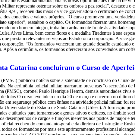
formandos estão habilitados para as novas oportunidades que há de vir 
ia Militar representa ostentar sobre os ombros a paz social”, destacou 
dia 9,91, recebeu das mãos da vice-governadora o certificado de concl
as, dos conceitos e valores próprios. “O curso promoveu uma verdadeir
icialato superior”, ressaltou o capitão. Os formandos fizeram uma home
erado um homem íntegro, trabalhou arduamente frente às atividades ope
e, Luísa Alves Lima, bem como flores e a medalha Tiradentes à sua espo
 que prestam relevantes serviços ao Estado ou a corporação. A vice-go
ela corporação. “Os formandos venceram um grande desafio estudando e 
acou. Após a cerimônia, os formandos ofereceram aos convidados um coff
anta Catarina concluíram o Curso de Aperfe
a (PMSC) publicou notícia sobre a solenidade de conclusão do Curso de
olis. Na cerimônia policial militar, marcaram presenças “o secretário 
ina (PMSC), coronel Paulo Henrique Hemm, demais autoridades civis e 
ia de fotos O curso teve início no dia 20 de março e encerrou no último 
o em segurança pública com ênfase na atividade policial militar, foi
a Universidade do Estado de Santa Catarina (Udesc). A formação promo
es e atitudes para tornarem-se agentes ativos e críticos, no âmbito soci
ra os desempenhos de cargos e funções inerentes aos postos de major e 
 oficial recebeu do comandante-geral e da diretora de Instrução e Ens
 todos os formandos por mais este aprimoramento profissional alcançado
formandos do CAO 2017 prestaram a sua homenagem à memória do coro