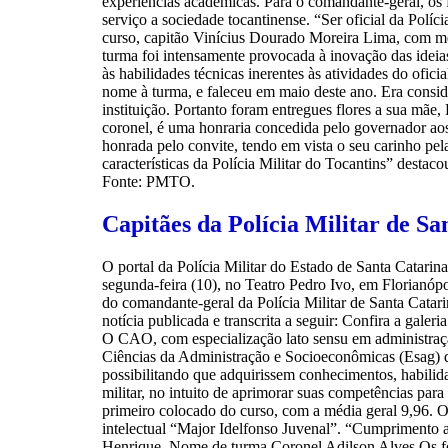
experiências acadêmicas. Para o comandante-geral, os 
serviço a sociedade tocantinense. “Ser oficial da Políc
curso, capitão Vinícius Dourado Moreira Lima, com mé
turma foi intensamente provocada à inovação das idei
às habilidades técnicas inerentes às atividades do of
nome à turma, e faleceu em maio deste ano. Era consid
instituição. Portanto foram entregues flores a sua mã
coronel, é uma honraria concedida pelo governador aos
honrada pelo convite, tendo em vista o seu carinho p
características da Polícia Militar do Tocantins” dest
Fonte: PMTO.
Capitães da Polícia Militar de S
O portal da Polícia Militar do Estado de Santa Catarin
segunda-feira (10), no Teatro Pedro Ivo, em Florianóp
do comandante-geral da Polícia Militar de Santa Catar
notícia publicada e transcrita a seguir: Confira a galer
O CAO, com especialização lato sensu em administraçã
Ciências da Administração e Socioeconômicas (Esag) d
possibilitando que adquirissem conhecimentos, habilidad
militar, no intuito de aprimorar suas competências pa
primeiro colocado do curso, com a média geral 9,96. O
intelectual “Major Idelfonso Juvenal”. “Cumprimento a
Henrique. Nome de turma Coronel Adilson Alves Os 