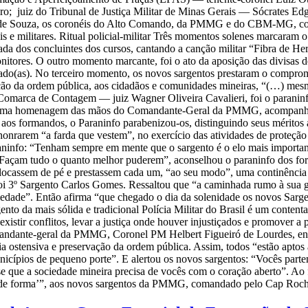
o; juiz do Tribunal de Justiça Militar de Minas Gerais — Sócrates Ed
de Souza, os coronéis do Alto Comando, da PMMG e do CBM-MG, coman
is e militares. Ritual policial-militar Três momentos solenes marcaram o 
ntrada dos concluintes dos cursos, cantando a canção militar “Fibra de
tores. O outro momento marcante, foi o ato da aposição das divisas de
hado(as). No terceiro momento, os novos sargentos prestaram o comprom
ação da ordem pública, aos cidadãos e comunidades mineiras, “(…) mesm
 Comarca de Contagem — juiz Wagner Oliveira Cavalieri, foi o paraninf
inda uma homenagem das mãos do Comandante-Geral da PMMG, acompa
aos formandos, o Paraninfo parabenizou-os, distinguindo seus méritos 
 honrarem “a farda que vestem”, no exercício das atividades de proteçã
info: “Tenham sempre em mente que o sargento é o elo mais importante 
Façam tudo o quanto melhor puderem”, aconselhou o paraninfo dos fo
colocassem de pé e prestassem cada um, “ao seu modo”, uma continênci
 3º Sargento Carlos Gomes. Ressaltou que “a caminhada rumo à sua g
dade”. Então afirma “que chegado o dia da solenidade os novos Sargen
rgento da mais sólida e tradicional Polícia Militar do Brasil é um cont
xistir conflitos, levar a justiça onde houver injustiçados e promover 
andante-geral da PMMG, Coronel PM Helbert Figueiró de Lourdes, enf
lícia ostensiva e preservação da ordem pública. Assim, todos “estão apto
nicípios de pequeno porte”. E alertou os novos sargentos: “Vocês par
e que a sociedade mineira precisa de vocês com o coração aberto”. Ao f
fora de forma’”, aos novos sargentos da PMMG, comandado pelo Cap R