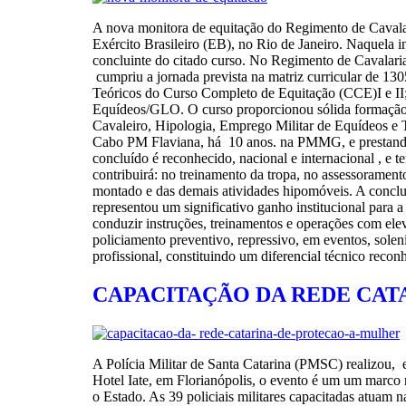
A nova monitora de equitação do Regimento de Cavala
Exército Brasileiro (EB), no Rio de Janeiro. Naquela in
concluinte do citado curso. No Regimento de Cavalar
cumpriu a jornada prevista na matriz curricular de 130
Teóricos do Curso Completo de Equitação (CCE)I e II; F
Equídeos/GLO. O curso proporcionou sólida formação t
Cavaleiro, Hipologia, Emprego Militar de Equídeos e Tr
Cabo PM Flaviana, há 10 anos. na PMMG, e prestando ser
concluído é reconhecido, nacional e internacional , e 
contribuirá: no treinamento da tropa, no assessorame
montado e das demais atividades hipomóveis. A conc
representou um significativo ganho institucional para
conduzir instruções, treinamentos e operações com el
policiamento preventivo, repressivo, em eventos, solen
profissional, constituindo um diferencial técnico re
CAPACITAÇÃO DA REDE CAT
A Polícia Militar de Santa Catarina (PMSC) realizou, 
Hotel Iate, em Florianópolis, o evento é um um marco n
o Estado. As 39 policiais militares capacitadas atuam 