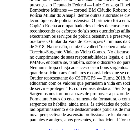
presenças, o Deputado Federal — Luiz Gonzaga Ribeir
Bombeiros Militares — coronel BM Cláudio Roberto 
Polícia Militar do Amapá, dentre outras autoridades civ
tecnológicos de polícia ostensiva. O primeiro foi a e
Capitão Rocha acompanhado dos chefes de curso e moni
reconhecendo os esforços do(a)s seus querido(a)s afil
executarem os serviços de polícia ostensiva e preserv
oradores O titular da Vara de Execuções Criminais da
de 2018. Na ocasião, o Juiz Cavalieri “recebeu a
Terceiro-Sargento Vinícius Vieira Gomes. No discurso 
no cumprimento de suas responsabilidades legais, e, a
PMMG, encontra-se, também, sobre o discurso do paran
Nenhuma tropa chega ao sucesso sem bons sargentos. 
quando solicitou aos familiares e convidados que se 
Orador representante do CSTP/CFS — Turma 2018, foi
educaram com os valores que permeiam a vida em socie
de servir e proteger.” E, com ênfase, destaca: “Ser Sa
Sargentos nos tornou capazes de promover a paz onde e
Formatura Antes do encerramento da formatura, o com
sargentos os habilita, ainda mais, às atividades de po
radiopatrulhamento e de destacamentos policiais de mu
nova perspectiva de ascensão profissional, e lembrem-s
parentes e amigos, após presentes, o “tradicional ‘