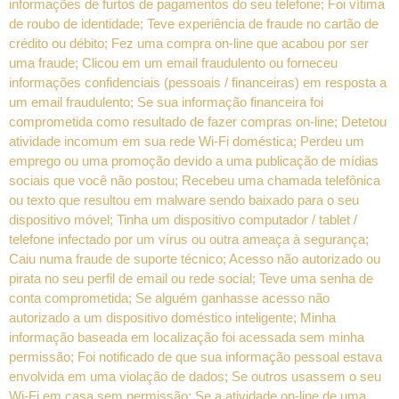
informações de furtos de pagamentos do seu telefone; Foi vítima
de roubo de identidade; Teve experiência de fraude no cartão de
crédito ou débito; Fez uma compra on-line que acabou por ser
uma fraude; Clicou em um email fraudulento ou forneceu
informações confidenciais (pessoais / financeiras) em resposta a
um email fraudulento; Se sua informação financeira foi
comprometida como resultado de fazer compras on-line; Detetou
atividade incomum em sua rede Wi-Fi doméstica; Perdeu um
emprego ou uma promoção devido a uma publicação de mídias
sociais que você não postou; Recebeu uma chamada telefônica
ou texto que resultou em malware sendo baixado para o seu
dispositivo móvel; Tinha um dispositivo computador / tablet /
telefone infectado por um vírus ou outra ameaça à segurança;
Caiu numa fraude de suporte técnico; Acesso não autorizado ou
pirata no seu perfil de email ou rede social; Teve uma senha de
conta comprometida; Se alguém ganhasse acesso não
autorizado a um dispositivo doméstico inteligente; Minha
informação baseada em localização foi acessada sem minha
permissão; Foi notificado de que sua informação pessoal estava
envolvida em uma violação de dados; Se outros usassem o seu
Wi-Fi em casa sem permissão; Se a atividade on-line de uma