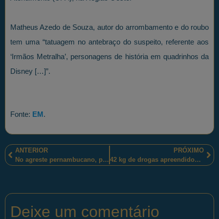
Matheus Azedo de Souza, autor do arrombamento e do roubo
tem uma “tatuagem no antebraço do suspeito, referente aos
‘Irmãos Metralha’, personagens de história em quadrinhos da
Disney […]”.
Fonte:
EM
.
ANTERIOR
PRÓXIMO
No agreste pernambucano, policiais militares estaduais atenderam o pedido de uma garotinha ao papai noel
42 kg de drogas apreendidos no interior de um automóvel e o condutor preso pelos policiais militares paranaense, em Cascavel-PR
Deixe um comentário