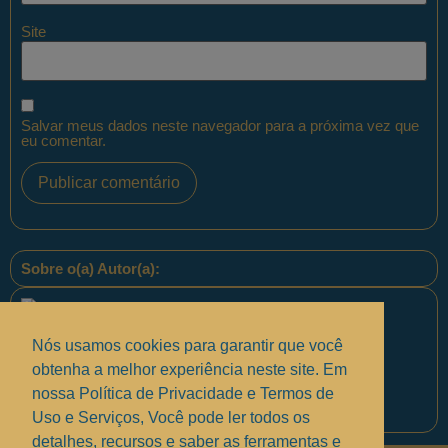
Site
Salvar meus dados neste navegador para a próxima vez que
eu comentar.
Sobre o(a) Autor(a):
Nós usamos cookies para garantir que você
obtenha a melhor experiência neste site. Em
nossa Política de Privacidade e Termos de
Equipe PontoPM
Uso e Serviços, Você pode ler todos os
detalhes, recursos e saber as ferramentas e