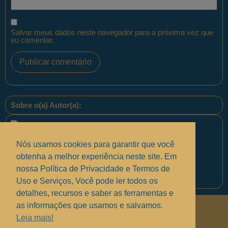
Salvar meus dados neste navegador para a próxima vez que
eu comentar.
Sobre o(a) Autor(a):
Nós usamos cookies para garantir que você
obtenha a melhor experiência neste site. Em
nossa Política de Privacidade e Termos de
Equipe PontoPM
Uso e Serviços, Você pode ler todos os
detalhes, recursos e saber as ferramentas e
as informações que usamos e salvamos.
Políticas de Privacidade
.
Leia mais!
Termos de uso e Serviços
.