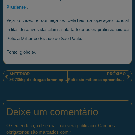
Prudente
“.
Veja o vídeo e conheça os detalhes da operação policial
militar desenvolvida, além a alerta feito pelos profissionais da
Polícia Militar do Estado de São Paulo.
Fonte: globo.tv.
ANTERIOR
PRÓXIMO
86,735kg de drogas foram apreendidos por policiais militares sul-mato-grossenses no aeroporto de Bonito-MS
Policiais militares apreendem drogas, arma de fogo, dinheiro e prende traficante reincidente em São Miguel dos Campos-AL
Deixe um comentário
O seu endereço de e-mail não será publicado.
Campos
obrigatórios são marcados com
*