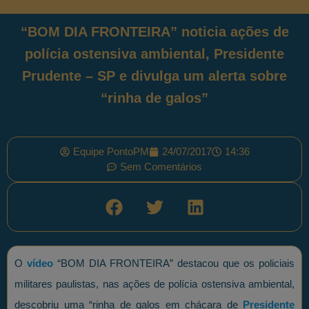
“BOM DIA FRONTEIRA” noticia ações de
polícia ostensiva ambiental, Presidente
Prudente – SP e divulga um alerta sobre
“rinha de galos”
Equipe PontoPM
24/07/2017
14:36
Sem Comentários
O
vídeo
“BOM DIA FRONTEIRA” destacou que os policiais
militares paulistas, nas ações de polícia ostensiva ambiental,
descobriu uma “rinha de galos em chácara de
Presidente