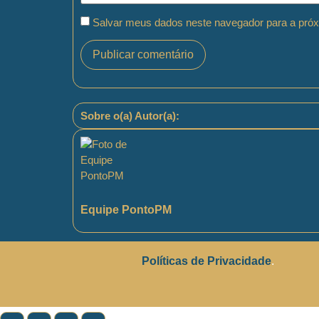
Salvar meus dados neste navegador para a próx
Sobre o(a) Autor(a):
Equipe PontoPM
Políticas de Privacidade
.