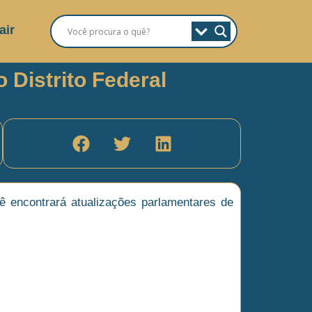
air
o Distrito Federal
cê encontrará atualizações parlamentares de