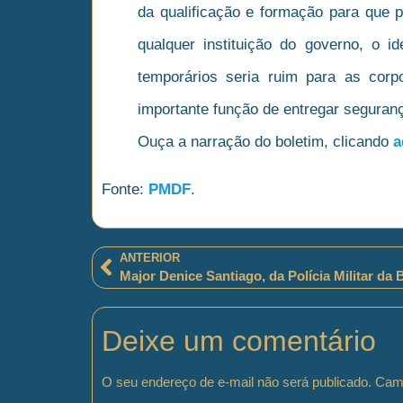
da qualificação e formação para que 
qualquer instituição do governo, o i
temporários seria ruim para as cor
importante função de entregar segurança
Ouça a narração do boletim, clicando
a
Fonte:
PMDF
.
ANTERIOR
Deixe um comentário
O seu endereço de e-mail não será publicado.
Camp