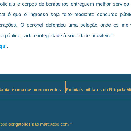
policiais e corpos de bombeiros entreguem melhor serviço
deal é que o ingresso seja feito mediante concurso públ
porações. O coronel defendeu uma seleção onde os mel
 pública, vida e integridade à sociedade brasileira”.
qui
.
Major Denice Santiago, da Polícia Militar da Bahia, é uma das concorrentes da “22ª edição do prêmio CLAUDIA”
os obrigatórios são marcados com
*