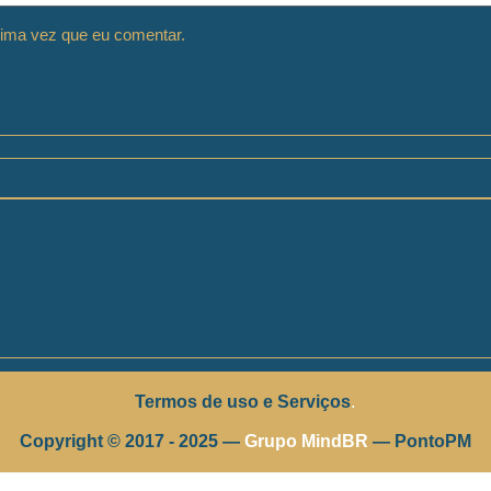
ima vez que eu comentar.
Termos de uso e Serviços
.
Copyright © 2017 - 2025 —
Grupo MindBR
— PontoPM