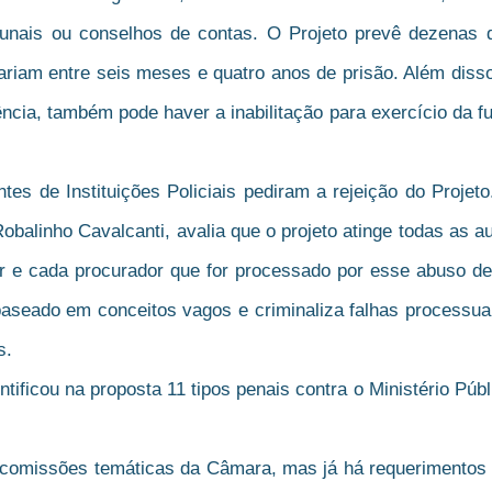
ibunais ou conselhos de contas. O Projeto prevê dezenas
riam entre seis meses e quatro anos de prisão. Além diss
ência, também pode haver a inabilitação para exercício da f
tes de Instituições Policiais pediram a rejeição do Projet
balinho Cavalcanti, avalia que o projeto atinge todas as 
 e cada procurador que for processado por esse abuso de 
 baseado em conceitos vagos e criminaliza falhas processu
s.
ificou na proposta 11 tipos penais contra o Ministério Públi
às comissões temáticas da Câmara, mas já há requerimentos 