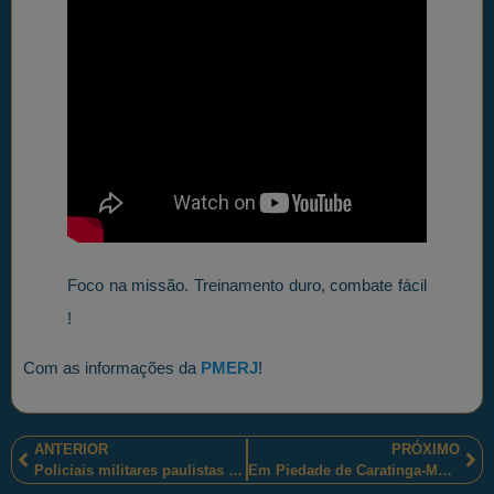
Foco na missão. Treinamento duro, combate fácil
!
Com as informações da
PMERJ
!
ANTERIOR
PRÓXIMO
Policiais militares paulistas apreenderam drogas e outros materiais e prenderam um homem em Mogi Guaçu-SP
Em Piedade de Caratinga-MG, policiais militares mineiros preveniram roubos, com a prisão de 4 homens e apreensão de armas de fogo e munições