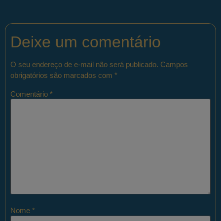
Deixe um comentário
O seu endereço de e-mail não será publicado.
Campos
obrigatórios são marcados com
*
Comentário
*
Nome
*