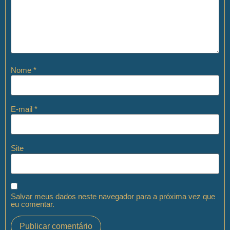
Nome
*
E-mail
*
Site
Salvar meus dados neste navegador para a próxima vez que
eu comentar.