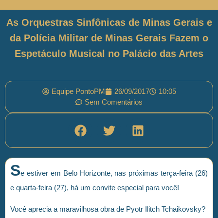
As Orquestras Sinfônicas de Minas Gerais e
da Polícia Militar de Minas Gerais Fazem o
Espetáculo Musical no Palácio das Artes
Equipe PontoPM
26/09/2017
10:05
Sem Comentários
S
e estiver em Belo Horizonte, nas próximas terça-feira (26)
e quarta-feira (27), há um convite especial para você!
Você aprecia a maravilhosa obra de Pyotr Ilitch Tchaikovsky?