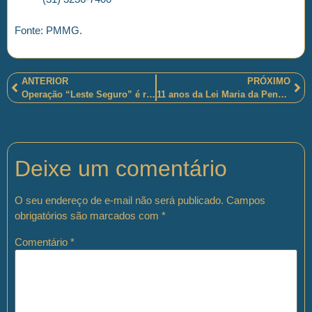
Fonte: PMMG.
ANTERIOR
PRÓXIMO
Operação “Leste Seguro” é realizada por policiais brasilienses
11 anos da Lei Maria da Penha foram comemorados pelo(a)s policiais militares sul-rio-grandenses da Patrulha Maria da Penha
Deixe um comentário
O seu endereço de e-mail não será publicado.
Campos
obrigatórios são marcados com
*
Comentário
*