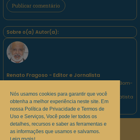
Sobre o(a) Autor(a):
Renato Fragoso - Editor e Jornalista
Jornalista, Editor, Escritor, Membro da Academia Bom-
despachense de Letras, membro da Academia
Nós usamos cookies para garantir que você
Epistêmica de Mesa “Capitão -Professor João Batista
obtenha a melhor experiência neste site. Em
Mariano - MesaMariano.
nossa Política de Privacidade e Termos de
Uso e Serviços, Você pode ler todos os
detalhes, recursos e saber as ferramentas e
Políticas de Privacidade
.
as informações que usamos e salvamos.
Termos de uso e Serviços
.
Leia mais!