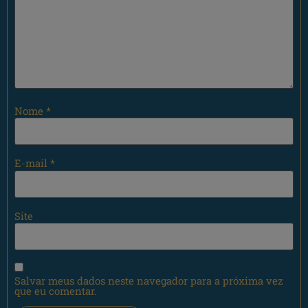
Nome
*
E-mail
*
Site
Salvar meus dados neste navegador para a próxima vez
que eu comentar.