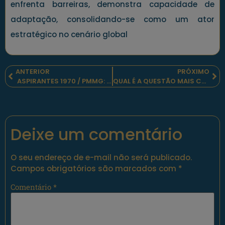
enfrenta barreiras, demonstra capacidade de
adaptação, consolidando-se como um ator
estratégico no cenário global
ANTERIOR
PRÓXIMO
ASPIRANTES 1970 / PMMG: UMA TURMA ESPECIAL
QUAL É A QUESTÃO MAIS CRÍTICA PARA O POLICIAMENTO EM 2025?
Deixe um comentário
O seu endereço de e-mail não será publicado.
Campos obrigatórios são marcados com
*
Comentário
*