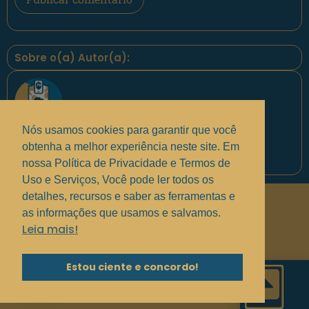
Sobre o(a) Autor(a):
Nós usamos cookies para garantir que você
obtenha a melhor experiência neste site. Em
Equipe PontoPM
nossa Política de Privacidade e Termos de
Uso e Serviços, Você pode ler todos os
detalhes, recursos e saber as ferramentas e
Políticas de Privacidade
.
as informações que usamos e salvamos.
Termos de uso e Serviços
.
Leia mais!
Solucionando suas dúvidas
.
Estou ciente e concordo!
Olá, podemos ajudá-lo(a)?!
Copyright © 2017 - 2025 —
Grupo MindBR
—
PontoPM