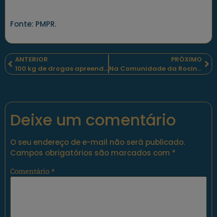
Fonte: PMPR.
ANTERIOR
PRÓXIMO
100 kg de drogas apreendidos e uma jovem mulher foi presa pelos policiais militares mato-grossenses
Na Comunidade da Rocinha, na cidade do Rio de Janeiro, houve confrontos e apreensões de armas e munições
Deixe um comentário
O seu endereço de e-mail não será publicado.
Campos obrigatórios são marcados com
*
Comentário
*