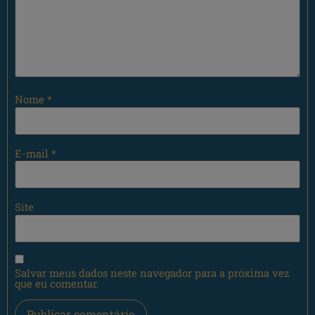
Nome
*
E-mail
*
Site
Salvar meus dados neste navegador para a próxima vez
que eu comentar.