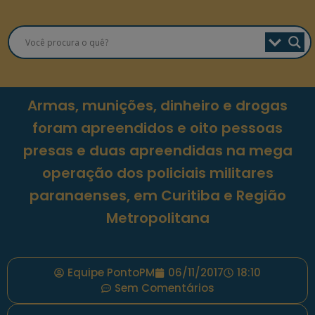
Armas, munições, dinheiro e drogas
foram apreendidos e oito pessoas
presas e duas apreendidas na mega
operação dos policiais militares
paranaenses, em Curitiba e Região
Metropolitana
Equipe PontoPM
06/11/2017
18:10
Sem Comentários