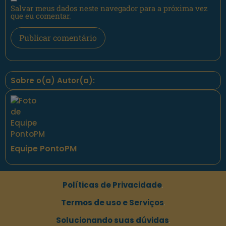
Salvar meus dados neste navegador para a próxima vez
que eu comentar.
Sobre o(a) Autor(a):
Equipe PontoPM
Políticas de Privacidade
.
Termos de uso e Serviços
.
Solucionando suas dúvidas
.