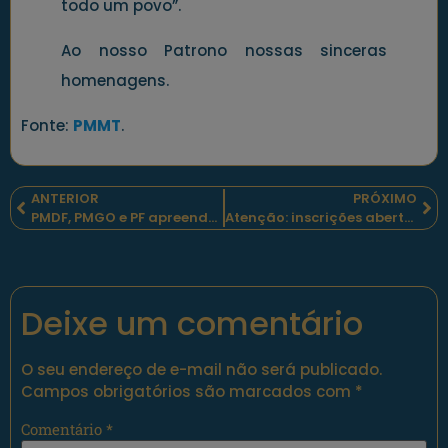
todo um povo”.
Ao nosso Patrono nossas sinceras
homenagens.
Fonte:
PMMT
.
ANTERIOR
PRÓXIMO
PMDF, PMGO e PF apreendem 1 tonelada de maconha!
Atenção: inscrições abertas ao PROVID 2017.
Deixe um comentário
O seu endereço de e-mail não será publicado.
Campos obrigatórios são marcados com
*
Comentário
*