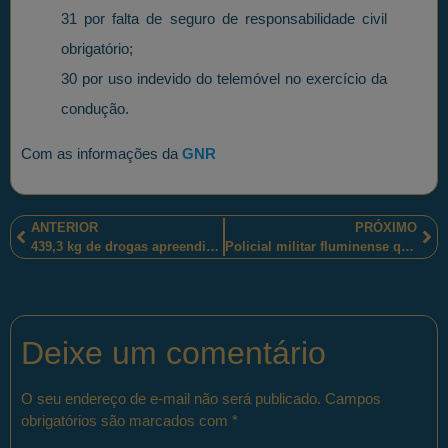
31 por falta de seguro de responsabilidade civil
obrigatório;
30 por uso indevido do telemóvel no exercício da
condução.
Com as informações da
GNR
ANTERIOR
PRÓXIMO
439,3 kg de drogas apreendidos pelos policiais militares paranaenses e policiais rodoviários federais
Policial militar fluminense que serve, protege e ajuda crianças
Deixe um comentário
O seu endereço de e-mail não será publicado.
Campos
obrigatórios são marcados com
*