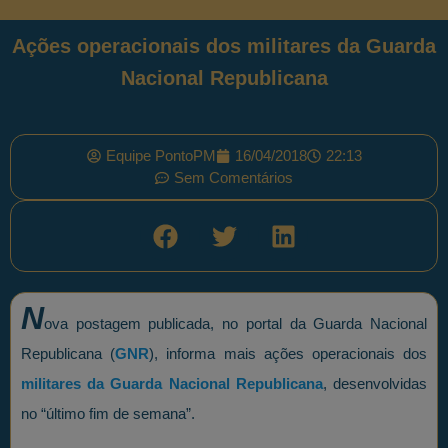
Ações operacionais dos militares da Guarda
Nacional Republicana
Equipe PontoPM
16/04/2018
22:13
Sem Comentários
N
ova postagem publicada, no portal da Guarda Nacional
Republicana (
GNR
), informa mais ações operacionais dos
militares da Guarda Nacional Republicana
, desenvolvidas
no “último fim de semana”.