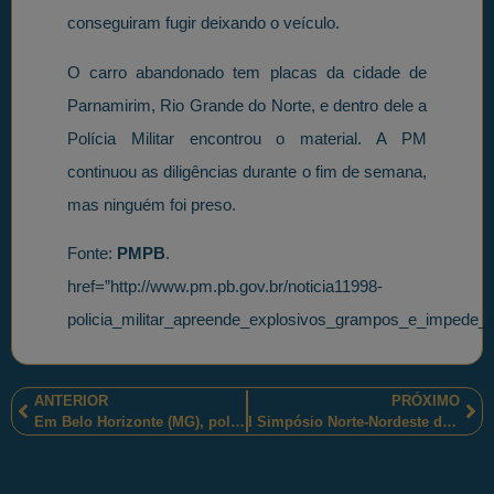
conseguiram fugir deixando o veículo.
O carro abandonado tem placas da cidade de
Parnamirim, Rio Grande do Norte, e dentro dele a
Polícia Militar encontrou o material. A PM
continuou as diligências durante o fim de semana,
mas ninguém foi preso.
Fonte:
PMPB
.
href=”http://www.pm.pb.gov.br/noticia11998-
policia_militar_apreende_explosivos_grampos_e_impede_
ANTERIOR
PRÓXIMO
Em Belo Horizonte (MG), policiais militares realizaram formatura do Proerd
I Simpósio Norte-Nordeste de Prevenção e Posvenção do suicídio realizado em Alagoas