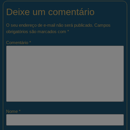
Deixe um comentário
O seu endereço de e-mail não será publicado.
Campos
obrigatórios são marcados com
*
Comentário
*
Nome
*