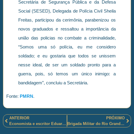
Secretária de Segurança Pública e da Defesa
Social (SESED), Delegada de Polícia Civil Sheila
Freitas, participou da cerimônia, parabenizou os
novos graduados e ressaltou a importância da
união das policias no combate a criminalidade,
“Somos uma só polícia, eu me considero
soldado; e eu gostaria que todos se unissem
nesse ideal, de ser um soldado pronto para a
guerra, pois, só temos um único inimigo: a
bandidagem”, concluiu a Secretária.
Fonte:
PMRN
.
ANTERIOR
PRÓXIMO
Economista e escritor Eduardo Giannetti da Fonseca destaca: Menos Brasília e Mais Brasil!
Brigada Militar do Rio Grande do Sul divulga resultados da “Operação Avante Tiradentes”!