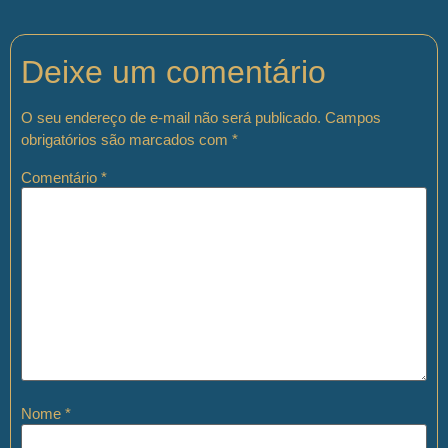
Deixe um comentário
O seu endereço de e-mail não será publicado.
Campos
obrigatórios são marcados com
*
Comentário
*
Nome
*