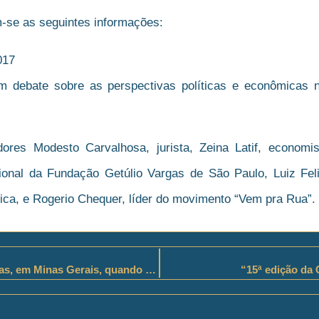
-se as seguintes informações:
017
m debate sobre as perspectivas políticas e econômicas n
dores Modesto Carvalhosa, jurista, Zeina Latif, economi
cional da Fundação Getúlio Vargas de São Paulo, Luiz Felipe
lica, e Rogerio Chequer, líder do movimento “Vem pra Rua”.
11 modalidades criminosas registraram quedas, em Minas Gerais, quando comparados os primeiros quadrimestres de 2016 e 2017,
“15ª edição da 