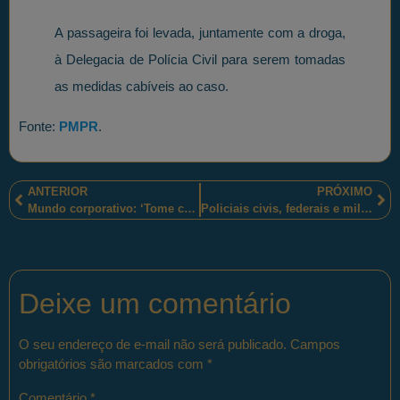
A passageira foi levada, juntamente com a droga,
à Delegacia de Polícia Civil para serem tomadas
as medidas cabíveis ao caso.
Fonte:
PMPR
.
ANTERIOR
PRÓXIMO
Mundo corporativo: ‘Tome cuidado com as atitudes’
Policiais civis, federais e militares desencadearam a operação “Ciclone” em municípios mato-grossenses
Deixe um comentário
O seu endereço de e-mail não será publicado.
Campos
obrigatórios são marcados com
*
Comentário
*