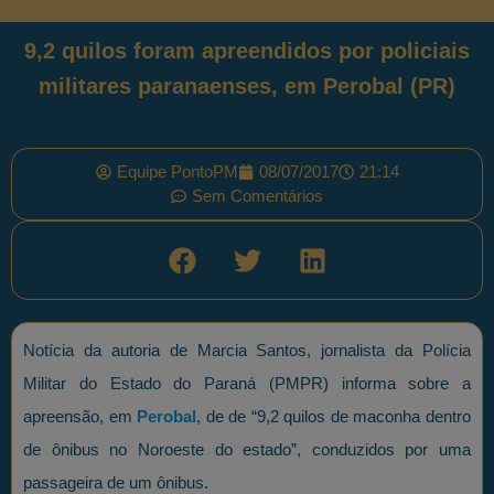
9,2 quilos foram apreendidos por policiais
militares paranaenses, em Perobal (PR)
Equipe PontoPM
08/07/2017
21:14
Sem Comentários
Notícia da autoria de Marcia Santos, jornalista da Polícia
Militar do Estado do Paraná (PMPR) informa sobre a
apreensão, em
Perobal
, de de “9,2 quilos de maconha dentro
de ônibus no Noroeste do estado”, conduzidos por uma
passageira de um ônibus.