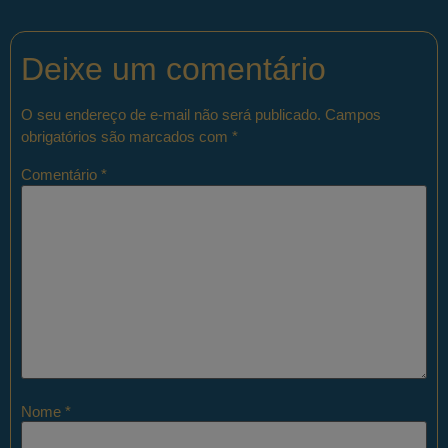
Deixe um comentário
O seu endereço de e-mail não será publicado.
Campos
obrigatórios são marcados com
*
Comentário
*
Nome
*