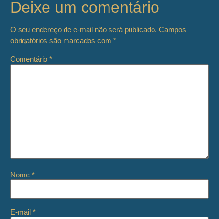
Deixe um comentário
O seu endereço de e-mail não será publicado.
Campos
obrigatórios são marcados com
*
Comentário
*
Nome
*
E-mail
*