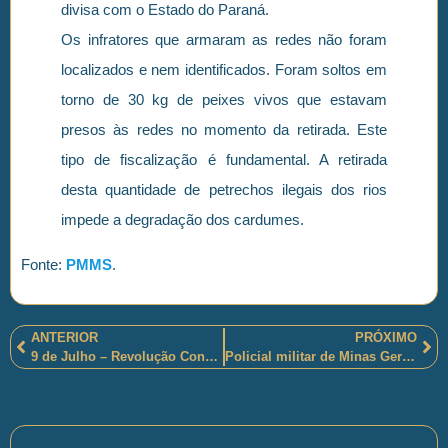
divisa com o Estado do Paraná.
Os infratores que armaram as redes não foram
localizados e nem identificados. Foram soltos em
torno de 30 kg de peixes vivos que estavam
presos às redes no momento da retirada. Este
tipo de fiscalização é fundamental. A retirada
desta quantidade de petrechos ilegais dos rios
impede a degradação dos cardumes.
Fonte:
PMMS
.
ANTERIOR
PRÓXIMO
9 de Julho – Revolução Constitucionalista: Homenagem aos heróis!
Policial militar de Minas Gerais foi “assassinado” covardemente por “assaltantes” de banco, em Santa Margarida, na Zona da Mata