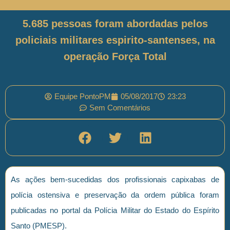
5.685 pessoas foram abordadas pelos
policiais militares espirito-santenses, na
operação Força Total
Equipe PontoPM
05/08/2017
23:23
Sem Comentários
As ações bem-sucedidas dos profissionais capixabas de
polícia ostensiva e preservação da ordem pública foram
publicadas no portal da Polícia Militar do Estado do Espírito
Santo (PMESP).