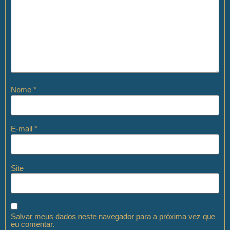
Nome
*
E-mail
*
Site
Salvar meus dados neste navegador para a próxima vez que
eu comentar.