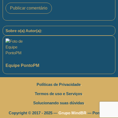
Sobre o(a) Autor(a):
Equipe PontoPM
Políticas de Privacidade
.
Termos de uso e Serviços
.
Solucionando suas dúvidas
.
Copyright © 2017 - 2025 —
Grupo MindBR
— PontoPM