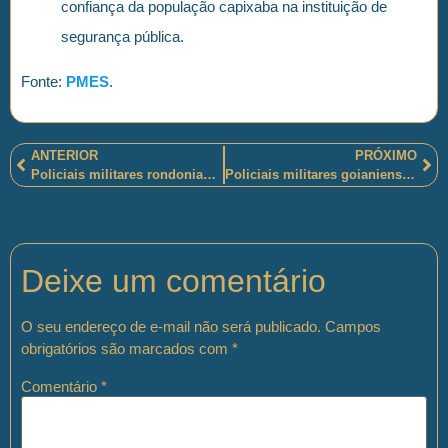
confiança da população capixaba na instituição de
segurança pública.
Fonte:
PMES
.
ANTERIOR
PRÓXIMO
Policiais militares rondonianos de polícia ostensiva ambiental implementaram o Termo Circunstanciado de Ocorrência (TCO)
Policiais militares goianienses recuperam produtos de roubo, em Goiânia-GO, instantes após a ação dos criminosos
Deixe um comentário
O seu endereço de e-mail não será publicado.
Campos
obrigatórios são marcados com
*
Comentário
*