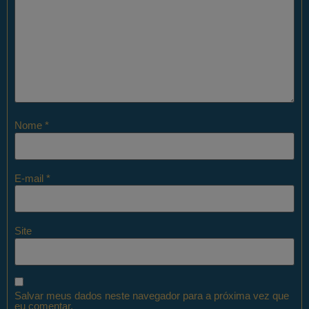
Nome
*
E-mail
*
Site
Salvar meus dados neste navegador para a próxima vez que
eu comentar.