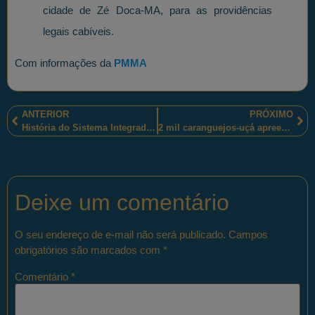
cidade de Zé Doca-MA, para as providências
legais cabíveis.
Com informações da
PMMA
ANTERIOR
PRÓXIMO
História do Sistema Integrado de Administração Financeira
2 mil caranguejos-uçá apreendidos e três homens presos pelos policiais militares paraibanos
Deixe um comentário
O seu endereço de e-mail não será publicado.
Campos
obrigatórios são marcados com
*
Comentário
*