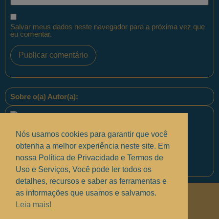
Salvar meus dados neste navegador para a próxima vez que
eu comentar.
Sobre o(a) Autor(a):
Nós usamos cookies para garantir que você
obtenha a melhor experiência neste site. Em
nossa Política de Privacidade e Termos de
Equipe PontoPM
Uso e Serviços, Você pode ler todos os
detalhes, recursos e saber as ferramentas e
as informações que usamos e salvamos.
Políticas de Privacidade
.
Leia mais!
Termos de uso e Serviços
.