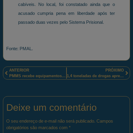
cabíveis. No local, foi constatado ainda que o
acusado cumpria pena em liberdade após ter
passado duas vezes pelo Sistema Prisional.
Fonte: PMAL.
ANTERIOR
PRÓXIMO
PMMS recebe equipamentos e um canil móvel para otimizar cumprimento do dever do policial militar.
1,4 toneladas de drogas apreendidas e dois homens presos pelos policiais militares paulistas em Santa Cruz do Rio Pardo-SP
Deixe um comentário
O seu endereço de e-mail não será publicado.
Campos
obrigatórios são marcados com
*