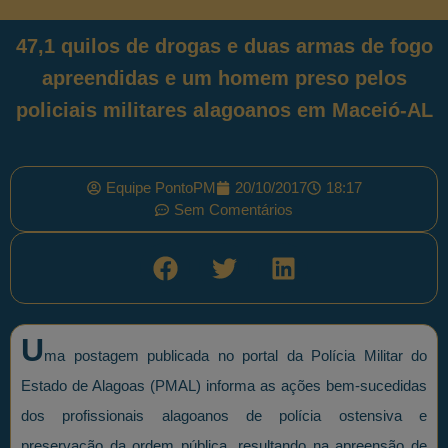
47,1 quilos de drogas e duas armas de fogo
apreendidas e um homem preso pelos
policiais militares alagoanos em Maceió-AL
Equipe PontoPM
20/10/2017
18:17
Sem Comentários
U
ma postagem publicada no portal da Polícia Militar do
Estado de Alagoas (PMAL) informa as ações bem-sucedidas
dos profissionais alagoanos de polícia ostensiva e
preservação da ordem pública, resultando na apreensão de