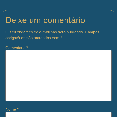
Deixe um comentário
O seu endereço de e-mail não será publicado.
Campos
obrigatórios são marcados com
*
Comentário
*
Nome
*