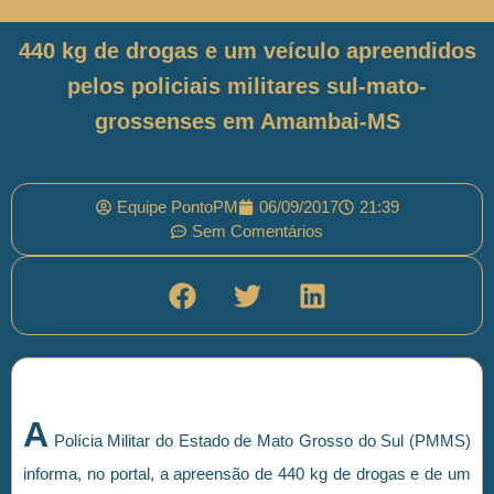
440 kg de drogas e um veículo apreendidos
pelos policiais militares sul-mato-
grossenses em Amambai-MS
Equipe PontoPM
06/09/2017
21:39
Sem Comentários
A
Polícia Militar do Estado de Mato Grosso do Sul (PMMS)
informa, no portal, a apreensão de 440 kg de drogas e de um