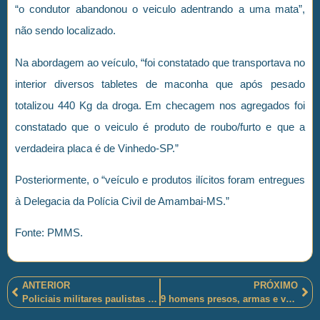
“o condutor abandonou o veiculo adentrando a uma mata”,
não sendo localizado.
Na abordagem ao veículo, “foi constatado que transportava no
interior diversos tabletes de maconha que após pesado
totalizou 440 Kg da droga. Em checagem nos agregados foi
constatado que o veiculo é produto de roubo/furto e que a
verdadeira placa é de Vinhedo-SP.”
Posteriormente, o “veículo e produtos ilícitos foram entregues
à Delegacia da Polícia Civil de Amambai-MS.”
Fonte: PMMS.
ANTERIOR
PRÓXIMO
Policiais militares paulistas prenderam um homem que trazia consigo diversos registros sobre a criminalidade organizada em São Paulo-SP
9 homens presos, armas e veículos apreendidos pelos policiais militares fluminenses