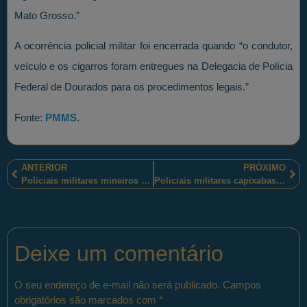
Mato Grosso.”
A ocorrência policial militar foi encerrada quando “o condutor,
veículo e os cigarros foram entregues na Delegacia de Polícia
Federal de Dourados para os procedimentos legais.”
Fonte:
PMMS
.
ANTERIOR
PRÓXIMO
Policiais militares mineiros e agentes do IBAMA desenvolveram a Operação Aurium, em Itabirito-MG, ao combate do garimpo ilegal
Policiais militares capixabas são homenageados por seus destaques operacionais, em Cariacica-ES
Deixe um comentário
O seu endereço de e-mail não será publicado.
Campos
obrigatórios são marcados com
*