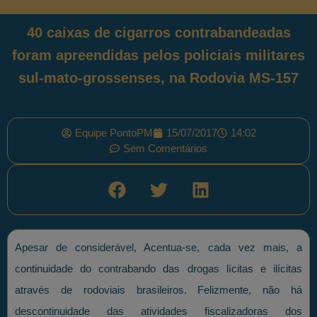
40 caixas de cigarros contrabandeadas
foram apreendidas pelos policiais militares
sul-mato-grossenses, na Rodovia MS-157
Equipe PontoPM
15/07/2017
14:02
Sem Comentários
Apesar de considerável, Acentua-se, cada vez mais, a
continuidade do contrabando das drogas lícitas e ilícitas
através de rodoviais brasileiros. Felizmente, não há
descontinuidade das atividades fiscalizadoras dos