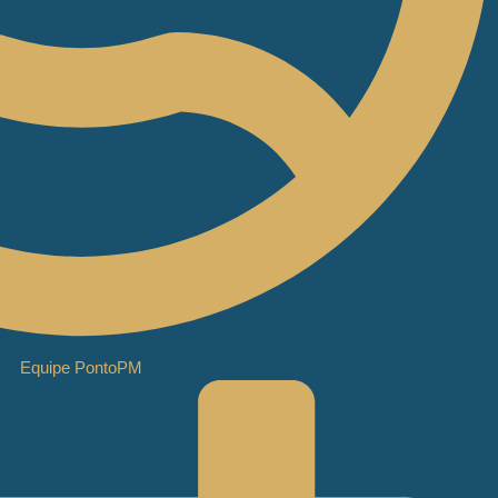
Equipe PontoPM