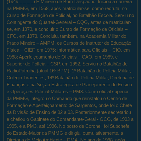
(1949 _ _ _ _) É Mineiro de Bom Despacho. Iniciou a carreira
na PMMG, em 1968, após matricular-se, como recruta, no
Curso de Formação de Policial, no Batalhão Escola. Serviu no
Contingente do Quartel-General – CQG, antes de matricular-
se, em 1970, e concluir o Curso de Formação de Oficiais –
CFO, em 1973. Concluiu, também, na Academia Militar do
Prado Mineiro – AMPM, os Cursos de Instrutor de Educação
Física – CIEF, em 1975; Informática para Oficiais – CIO, em
1988; Aperfeiçoamento de Oficiais – CAO, em 1989, e
Superior de Polícia – CSP, em 1992. Serviu no Batalhão de
RadioPatrulha (atual 16º BPM), 1º Batalhão de Polícia Militar,
Colégio Tiradentes, 14º Batalhão de Polícia Militar, Diretoria de
Finanças e na Seção Estratégica de Planejamento do Ensino
e Operações Policial-Militares – PM3. Como oficial superior
da PMMG, integrou o Comando que reinstalou o Centro de
Formação e Aperfeiçoamento de Sargentos, onde foi o Chefe
da Divisão de Ensino de 92 a 93. Posteriormente secretariou
e chefiou o Gabinete do Comandante-Geral - GCG, de 1993 a
1995, e a PM3, até 1996. No posto de Coronel, foi Subchefe
do Estado-Maior da PMMG e dirigiu, cumulativamente, a
Diretoria de Meio Ambiente – DMA. No ano de 1998, após