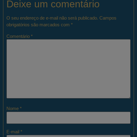
Deixe um comentário
O seu endereço de e-mail não será publicado.
Campos
obrigatórios são marcados com
*
Comentário
*
Nome
*
E-mail
*