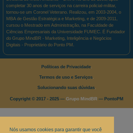
completar 30 anos de serviços na carreira policial-militar,
tornou-se um Coronel Veterano. Realizou, em 2003-2004, o
MBA de Gestão Estratégica e Marketing, e de 2009-2011,
cursou o Mestrado em Administração, na Faculdade de
Ciências Empresariais da Universidade FUMEC. É Fundador
do Grupo MindBR - Marketing, Inteligência e Negócios
Digitais - Proprietário do Ponto PM.
Políticas de Privacidade
.
Termos de uso e Serviços
.
Solucionando suas dúvidas
.
Copyright © 2017 - 2025 —
Grupo MindBR
— PontoPM
Nós usamos cookies para garantir que você