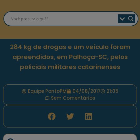
284 kg de drogas e um veículo foram
apreendidos, em Palhoça-SC, pelos
policiais militares catarinenses
Equipe PontoPM
04/08/2017
21:05
Sem Comentários