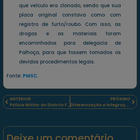
que veículo era clonado, sendo que sua
placa original constava como com
registro de furto/roubo. Com isso, as
drogas e os materiais foram
encaminhados para delegacia de
Palhoça, para que fossem tomados os
devidos procedimentos legais.
Fonte:
PMSC
.
ANTERIOR
PRÓXIMO
Polícia Militar do Distrito Federal publicou o 30º informativo semanal de notícias parlamentares
Diferenciação e integração dos órgãos da segurança pública brasileira
Deixe um comentário