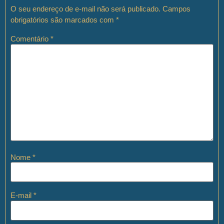
O seu endereço de e-mail não será publicado.
Campos
obrigatórios são marcados com
*
Comentário
*
Nome
*
E-mail
*