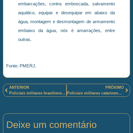
embarcações, contra emboscada, salvamento
aquático, equipar e desequipar em abaixo da
água, montagem e desmontagem de armamento
embaixo da água, nós é amarrações, entre
outras.
Fonte: PMERJ.
ANTERIOR
PRÓXIMO
Policiais militares brasilienses e fluminenses e policiais rodoviários federais e analista ambiental do IBAMA concluíram o 4º Curso de Operações Lacustres
Policiais militares catarinenses são distinguidos, em Maravilha-SC, com o Prêmio Destaque Social 2017, pela realização do PROERD
Deixe um comentário