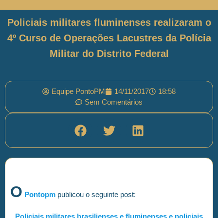
Policiais militares fluminenses realizaram o
4º Curso de Operações Lacustres da Polícia
Militar do Distrito Federal
Equipe PontoPM
14/11/2017
18:58
Sem Comentários
O
Pontopm
publicou o seguinte post:
Policiais militares brasilienses e fluminenses e policiais