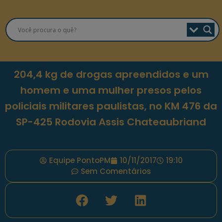
204,4 kg de drogas apreendidos e um
homem e uma mulher presos pelos
policiais militares paulistas, no KM 476 da
SP-425 Rodovia Assis Chateaubriand
Equipe PontoPM
10/11/2017
19:10
Sem Comentários