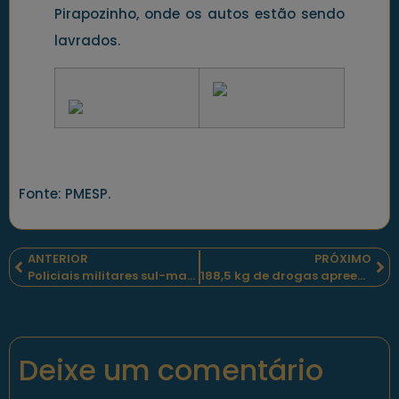
Pirapozinho, onde os autos estão sendo
lavrados.
Fonte: PMESP.
ANTERIOR
PRÓXIMO
Policiais militares sul-mato-grossenses apreendem dois adolescentes, arma e munições em Rio Brilhante-MS
188,5 kg de drogas apreendidos e prisão de duas pessoas, em Foz do Iguaçu-PR, pelos policiais militares paranaenses
Deixe um comentário