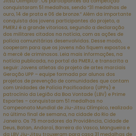
Jitsu Olímpico”. Os participantes da competição
conquistaram 51 medalhas, sendo “31 medalhas de
ouro, 14 de prata e 06 de bronze.” Além da importante
conquista dos jovens participantes do projeto, a
PMERJ é a grande vitoriosa, segundo a declaração
dos militares citados na notícia, com as ações de
polícia comunitárias desenvolvidas. Desse modo,
cooperam para que os jovens não fiquem expostos e
à mercê de criminosos. Leia mais informações, na
notícia publicada, no portal da PMERJ, e transcrita a
seguir: Jovens atletas do projeto de artes marciais
Geração UPP – equipe formada por alunos dos
projetos de prevenção de comunidades que contam
com Unidades de Polícia Pacificadora (UPPs) e
patrocínio da Legião da Boa Vontade (LBV) e Prime
Esportes – conquistaram 51 medalhas no
Campeonato Mundial de Jiu-Jitsu Olímpico, realizado
no último final de semana, na cidade do Rio de
Janeiro. Os 75 moradores da Providência, Cidade de
Deus, Batan, Andaraí, Barreira do Vasco, Mangueira e
da LBV Jiu-Jitsu trouxeram para casa 31 medalhas de