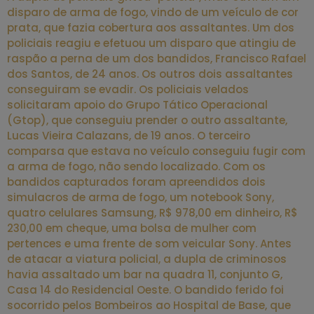
disparo de arma de fogo, vindo de um veículo de cor
prata, que fazia cobertura aos assaltantes. Um dos
policiais reagiu e efetuou um disparo que atingiu de
raspão a perna de um dos bandidos, Francisco Rafael
dos Santos, de 24 anos. Os outros dois assaltantes
conseguiram se evadir. Os policiais velados
solicitaram apoio do Grupo Tático Operacional
(Gtop), que conseguiu prender o outro assaltante,
Lucas Vieira Calazans, de 19 anos. O terceiro
comparsa que estava no veículo conseguiu fugir com
a arma de fogo, não sendo localizado. Com os
bandidos capturados foram apreendidos dois
simulacros de arma de fogo, um notebook Sony,
quatro celulares Samsung, R$ 978,00 em dinheiro, R$
230,00 em cheque, uma bolsa de mulher com
pertences e uma frente de som veicular Sony. Antes
de atacar a viatura policial, a dupla de criminosos
havia assaltado um bar na quadra 11, conjunto G,
Casa 14 do Residencial Oeste. O bandido ferido foi
socorrido pelos Bombeiros ao Hospital de Base, que