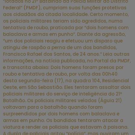
“lotados no 21º Batalhão da Policia Militar do Distrito
Federal” (PMDF), cumpriam suas funções protetivas
aos cidadãos da citada localidade. Certo momento,
os policiais militares teriam sido agredidos, numa
tentativa de roubo, praticada por “dois homens com
balaclava e armas em punho”. Diante da agressão,
“um dos policiais reagiu e efetuou um disparo que
atingiu de raspão a perna de um dos bandidos,
Francisco Rafael dos Santos, de 24 anos.” Leia outras
informações, na notícia publicada, no Portal da PMDF,
e transcrita abaixo: Dois homens foram presos por
roubo e tentativa de roubo, por volta das 00h40
desta segunda-feira (17), na quadra 104, Residencial
Oeste, em São Sebastião. Eles tentaram assaltar dois
policiais militares do serviço de inteligência do 21º
Batalhão. Os policiais militares velados (Águia 21)
voltavam para o batalhão quando foram
surpreendidos por dois homens com balaclava e
armas em punho. Os bandidos tentaram atacar a
viatura e render os policiais que estavam à paisana.
A dupla de policiais gritou “polícia”, mas ouviram um