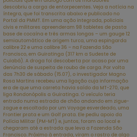
policiais que em diálogo com os moradores
descobriu a carga de entorpecentes. Veja a notícia na
íntegra, que foi transcrita abaixo e publicado no
Portal da PMMT. Em uma ação integrada, policiais
civis e militares apreenderam 98 tabletes de pasta
base de cocaína e três armas longas – um gauge 12
semiautomático de origem turca, uma espingarda
calibre 22 e uma calibre 36 – na Fazenda São
Francisco, em Guiratinga (317 km a Sudeste de
Cuiabá). A droga foi descoberta por acaso por uma
denúncia de suspeita de roubo de carga. Por volta
das 7h30 de sábado (15.07), o investigador Magno
Rosa Martins recebeu uma ligação cuja informação
era de que uma carreta havia saído da MT-270, que
liga Rondonópolis a Guiratinga. O veículo teria
entrado numa estrada de chão andando em zigue-
zague e escoltado por um Voyage esverdeado, uma
Frontier prata e um Golf prata. Ele pediu apoio da
Polícia Militar (PM-MT) e, juntos, foram ao local e
chegaram até a estrada que leva a Fazenda São
Francisco. Próximo à entrada, viram o rastro de algo