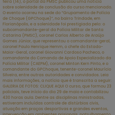
feira (14), o portal da PMSC publicou uma notícia
sobre solenidade de conclusão do curso mencionado.
O evento ocorreu na sede do “Grupamento de Polícia
de Choque (GPChoque)”, no bairro Trindade, em
Florianópolis, e a solenidade foi prestigiada pelo: o
subcomandante-geral da Polícia Militar de Santa
Catarina (PMSC), coronel Carlos Alberto de Araújo
Gomes Júnior, que representou o comandante-geral,
coronel Paulo Henrique Hemm, o chefe do Estado-
Maior-Geral, coronel Giovanni Cardoso Pacheco, o
comandante do Comando de Apoio Especializado da
Polícia Militar (CAEPM), coronel Minton Kern Pinto, e o
comandante do GPChoque, tenente-coronel Maurício
Silveira, entre outras autoridades e convidados. Leia
mais informações, a notícia que é transcrita a seguir:
GALERIA DE FOTOS: CLIQUE AQUI O curso, que formou 23
policiais, teve início do dia 29 de maio e contabilizou
430 horas aula. Dentre as disciplinas ministradas,
estiveram incluídas controle de distúrbios civis,
atuação em praças desportivas e grandes eventos,
intervenção em ambientes prisionais, patrulhamento