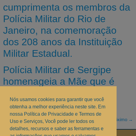
cumprimenta os membros da
Polícia Militar do Rio de
Janeiro, na comemoração
dos 208 anos da Instituição
Militar Estadual.
Polícia Militar de Sergipe
homenageia a Mãe que é
policial militar feminino.
Nós usamos cookies para garantir que você
Fonte: PMSE.
obtenha a melhor experiência neste site. Em
nossa Política de Privacidade e Termos de
Próximo
→
Uso e Serviços, Você pode ler todos os
detalhes, recursos e saber as ferramentas e
as informações que usamos e salvamos.