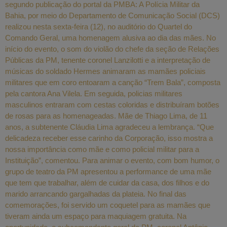
segundo publicação do portal da PMBA: A Polícia Militar da
Bahia, por meio do Departamento de Comunicação Social (DCS)
realizou nesta sexta-feira (12), no auditório do Quartel do
Comando Geral, uma homenagem alusiva ao dia das mães. No
início do evento, o som do violão do chefe da seção de Relações
Públicas da PM, tenente coronel Lanzilotti e a interpretação de
músicas do soldado Hermes animaram as mamães policiais
militares que em coro entoaram a canção “Trem Bala”, composta
pela cantora Ana Vilela. Em seguida, policias militares
masculinos entraram com cestas coloridas e distribuíram botões
de rosas para as homenageadas. Mãe de Thiago Lima, de 11
anos, a subtenente Cláudia Lima agradeceu a lembrança. “Que
delicadeza receber esse carinho da Corporação, isso mostra a
nossa importância como mãe e como policial militar para a
Instituição”, comentou. Para animar o evento, com bom humor, o
grupo de teatro da PM apresentou a performance de uma mãe
que tem que trabalhar, além de cuidar da casa, dos filhos e do
marido arrancando gargalhadas da plateia. No final das
comemorações, foi servido um coquetel para as mamães que
tiveram ainda um espaço para maquiagem gratuita. Na