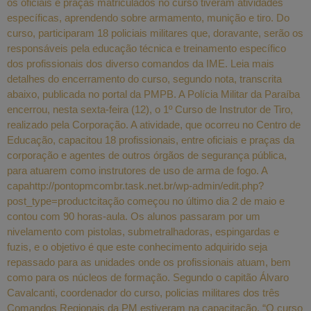
os oficiais e praças matriculados no curso tiveram atividades
específicas, aprendendo sobre armamento, munição e tiro. Do
curso, participaram 18 policiais militares que, doravante, serão os
responsáveis pela educação técnica e treinamento específico
dos profissionais dos diverso comandos da IME. Leia mais
detalhes do encerramento do curso, segundo nota, transcrita
abaixo, publicada no portal da PMPB. A Polícia Militar da Paraíba
encerrou, nesta sexta-feira (12), o 1º Curso de Instrutor de Tiro,
realizado pela Corporação. A atividade, que ocorreu no Centro de
Educação, capacitou 18 profissionais, entre oficiais e praças da
corporação e agentes de outros órgãos de segurança pública,
para atuarem como instrutores de uso de arma de fogo. A
capahttp://pontopmcombr.task.net.br/wp-admin/edit.php?
post_type=productcitação começou no último dia 2 de maio e
contou com 90 horas-aula. Os alunos passaram por um
nivelamento com pistolas, submetralhadoras, espingardas e
fuzis, e o objetivo é que este conhecimento adquirido seja
repassado para as unidades onde os profissionais atuam, bem
como para os núcleos de formação. Segundo o capitão Álvaro
Cavalcanti, coordenador do curso, policias militares dos três
Comandos Regionais da PM estiveram na capacitação. “O curso