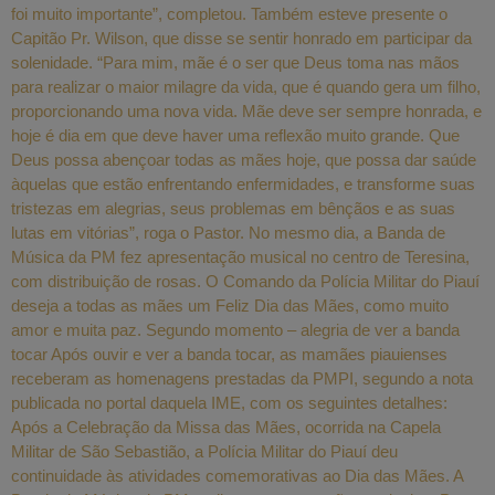
foi muito importante”, completou. Também esteve presente o
Capitão Pr. Wilson, que disse se sentir honrado em participar da
solenidade. “Para mim, mãe é o ser que Deus toma nas mãos
para realizar o maior milagre da vida, que é quando gera um filho,
proporcionando uma nova vida. Mãe deve ser sempre honrada, e
hoje é dia em que deve haver uma reflexão muito grande. Que
Deus possa abençoar todas as mães hoje, que possa dar saúde
àquelas que estão enfrentando enfermidades, e transforme suas
tristezas em alegrias, seus problemas em bênçãos e as suas
lutas em vitórias”, roga o Pastor. No mesmo dia, a Banda de
Música da PM fez apresentação musical no centro de Teresina,
com distribuição de rosas. O Comando da Polícia Militar do Piauí
deseja a todas as mães um Feliz Dia das Mães, como muito
amor e muita paz. Segundo momento – alegria de ver a banda
tocar Após ouvir e ver a banda tocar, as mamães piauienses
receberam as homenagens prestadas da PMPI, segundo a nota
publicada no portal daquela IME, com os seguintes detalhes:
Após a Celebração da Missa das Mães, ocorrida na Capela
Militar de São Sebastião, a Polícia Militar do Piauí deu
continuidade às atividades comemorativas ao Dia das Mães. A