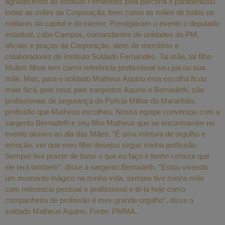
agradecendo ao Instituto Fernandes pela parceria e parabenizou
todas as mães da Corporação, bem como as mães de todos os
militares da capital e do interior. Prestigiaram o evento o deputado
estadual, cabo Campos, comandantes de unidades da PM,
oficiais e praças da Corporação, além de membros e
colaboradores do Instituto Soldado Fernandes. Tal mãe, tal filho
Muitos filhos tem como referência profissional seu pai ou sua
mãe. Mas, para o soldado Matheus Aquino esta escolha ficou
mais fácil, pois seus pais sargentos Aquino e Bernadeth, são
profissionais de segurança da Polícia Militar do Maranhão,
profissão que Matheus escolheu. Nossa equipe conversou com a
sargento Bernadeth e seu filho Matheus que se encontravam no
evento alusivo ao dia das Mães. “É uma mistura de orgulho e
emoção, ver que meu filho desejou seguir minha profissão.
Sempre tive prazer de fazer o que eu faço e tenho certeza que
ele terá também”, disse a sargento Bernadeth. “Estou vivendo
um momento mágico na minha vida, sempre tive minha mãe
com referencia pessoal e profissional e tê-la hoje como
companheira de profissão é meu grande orgulho”, disse o
soldado Matheus Aquino. Fonte: PMMA.