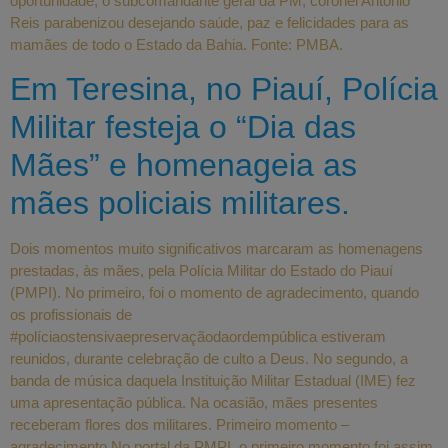
oportunidade, o subcomandante geral da PM, coronel Antônio
Reis parabenizou desejando saúde, paz e felicidades para as
mamães de todo o Estado da Bahia. Fonte: PMBA.
Em Teresina, no Piauí, Polícia
Militar festeja o “Dia das
Mães” e homenageia as
mães policiais militares.
Dois momentos muito significativos marcaram as homenagens
prestadas, às mães, pela Polícia Militar do Estado do Piauí
(PMPI). No primeiro, foi o momento de agradecimento, quando
os profissionais de
#políciaostensivaepreservaçãodaordempública estiveram
reunidos, durante celebração de culto a Deus. No segundo, a
banda de música daquela Instituição Militar Estadual (IME) fez
uma apresentação pública. Na ocasião, mães presentes
receberam flores dos militares. Primeiro momento –
agradecimento No portal da PMPI, o primeiro momento foi assim