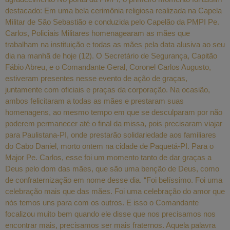
destacado: Em uma bela cerimônia religiosa realizada na Capela
Militar de São Sebastião e conduzida pelo Capelão da PMPI Pe.
Carlos, Policiais Militares homenagearam as mães que
trabalham na instituição e todas as mães pela data alusiva ao seu
dia na manhã de hoje (12). O Secretário de Segurança, Capitão
Fábio Abreu, e o Comandante Geral, Coronel Carlos Augusto,
estiveram presentes nesse evento de ação de graças,
juntamente com oficiais e praças da corporação. Na ocasião,
ambos felicitaram a todas as mães e prestaram suas
homenagens, ao mesmo tempo em que se desculparam por não
poderem permanecer até o final da missa, pois precisaram viajar
para Paulistana-PI, onde prestarão solidariedade aos familiares
do Cabo Daniel, morto ontem na cidade de Paquetá-PI. Para o
Major Pe. Carlos, esse foi um momento tanto de dar graças a
Deus pelo dom das mães, que são uma benção de Deus, como
de confraternização em nome desse dia. “Foi belíssimo. Foi uma
celebração mais que das mães. Foi uma celebração do amor que
nós temos uns para com os outros. E isso o Comandante
focalizou muito bem quando ele disse que nos precisamos nos
encontrar mais, precisamos ser mais fraternos. Aquela palavra