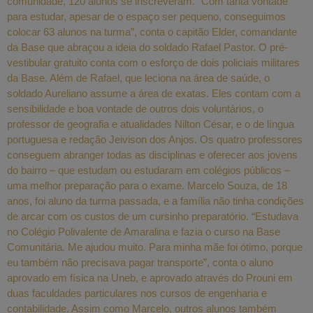
comunidade, 120 alunos se inscreveram. “Com tanta vontade
para estudar, apesar de o espaço ser pequeno, conseguimos
colocar 63 alunos na turma”, conta o capitão Elder, comandante
da Base que abraçou a ideia do soldado Rafael Pastor. O pré-
vestibular gratuito conta com o esforço de dois policiais militares
da Base. Além de Rafael, que leciona na área de saúde, o
soldado Aureliano assume a área de exatas. Eles contam com a
sensibilidade e boa vontade de outros dois voluntários, o
professor de geografia e atualidades Nilton César, e o de língua
portuguesa e redação Jeivison dos Anjos. Os quatro professores
conseguem abranger todas as disciplinas e oferecer aos jovens
do bairro – que estudam ou estudaram em colégios públicos –
uma melhor preparação para o exame. Marcelo Souza, de 18
anos, foi aluno da turma passada, e a família não tinha condições
de arcar com os custos de um cursinho preparatório. “Estudava
no Colégio Polivalente de Amaralina e fazia o curso na Base
Comunitária. Me ajudou muito. Para minha mãe foi ótimo, porque
eu também não precisava pagar transporte”, conta o aluno
aprovado em física na Uneb, e aprovado através do Prouni em
duas faculdades particulares nos cursos de engenharia e
contabilidade. Assim como Marcelo, outros alunos também