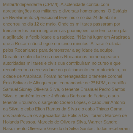
Militar/Independente (CPM/I). A solenidade contou com
apresentações dos militares e diversas homenagens. O Estágio
de Nivelamento Operacional teve início no dia 24 de abril e
encerrou no dia 12 de maio. Onde os militares passaram por
treinamentos para integrarem as guarnições, que tem como pilar
a agilidade, a flexibilidade e a rapidez. “Não há lugar em Arapiraca
que a Rocam não chegue em cinco minutos. A frase é citada
pelos Rocanianos para demonstrar a agilidade da equipe.
Durante a solenidade os novos Rocanianos homenagearam
autoridades militares e civis que contribuíram no curso e que
reconhecem a necessidade do policiamento em motocicleta, na
cidade de Arapiraca. Foram homenageados o tenente coronel
Ênio Bolivar de Albuquerque, comandante de 3º BPM, o capitão
Samuel Sidney Oliveira Silva, o tenente Emanuel Pedro Santos
Silva, o também tenente Jhônatas Barbosa de Farias, o sub-
tenente Erculano, o sargento Cícero Lopes, o cabo Jair Antônio
da Silva, o cabo Elton Ramos da Silva e o cabo Thiago Gama
dos Santos. Já os agraciados da Polícia Civil foram: Marcelo de
Holanda Pessoa, Marcelo de Oliveira Silva, Warner Sandro
Nascimento Oliveira e Giseldo da Silva Santos. Todos receberam