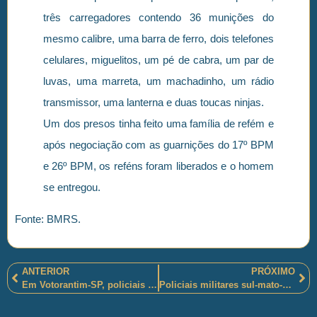
três carregadores contendo 36 munições do
mesmo calibre, uma barra de ferro, dois telefones
celulares, miguelitos, um pé de cabra, um par de
luvas, uma marreta, um machadinho, um rádio
transmissor, uma lanterna e duas toucas ninjas.
Um dos presos tinha feito uma família de refém e
após negociação com as guarnições do 17º BPM
e 26º BPM, os reféns foram liberados e o homem
se entregou.
Fonte: BMRS.
ANTERIOR
PRÓXIMO
Em Votorantim-SP, policiais militares paulistas apreenderam drogas e prenderam dois prováveis traficantes
Policiais militares sul-mato-grossenses são orientadas sobre as ações preventivas, neste Outubro Rosa