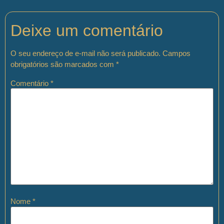
Deixe um comentário
O seu endereço de e-mail não será publicado.
Campos
obrigatórios são marcados com
*
Comentário
*
Nome
*