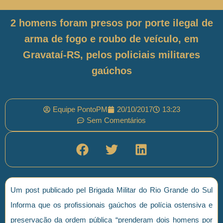
2 homens foram presos por porte ilegal de
arma de fogo e roubo de veículo, em
Gravataí-RS, pelos policiais militares
gaúchos
Equipe PontoPM
20/10/2017
13:23
Sem Comentários
Um post publicado pel Brigada Militar do Rio Grande do Sul
Informa que os profissionais gaúchos de polícia ostensiva e
preservação da ordem pública “prenderam dois homens por