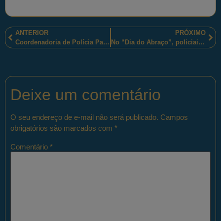
ANTERIOR
PRÓXIMO
Coordenadoria de Polícia Pacificadora, no Rio de Janeiro, levam crianças ao Teatro Serrador.
No “Dia do Abraço”, policiais militares paulistas “abraçaram” o “Instituto do Tratamento do Câncer Infantil”.
Deixe um comentário
O seu endereço de e-mail não será publicado.
Campos
obrigatórios são marcados com
*
Comentário
*