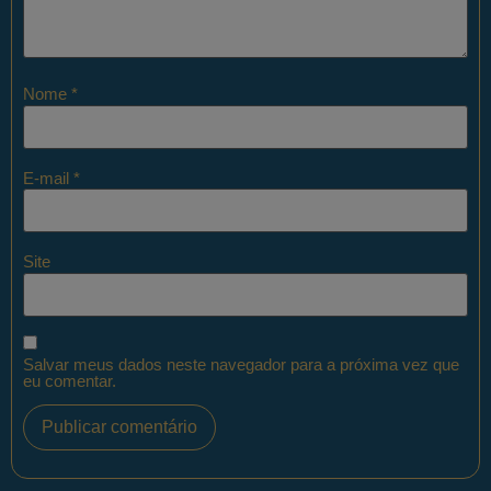
Nome
*
E-mail
*
Site
Salvar meus dados neste navegador para a próxima vez que
eu comentar.