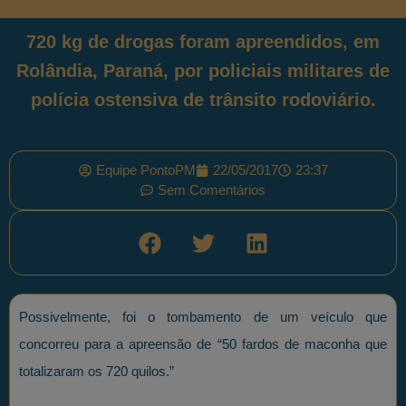
720 kg de drogas foram apreendidos, em
Rolândia, Paraná, por policiais militares de
polícia ostensiva de trânsito rodoviário.
Equipe PontoPM
22/05/2017
23:37
Sem Comentários
Possivelmente, foi o tombamento de um veículo que
concorreu para a apreensão de “50 fardos de maconha que
totalizaram os 720 quilos.”