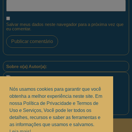
Salvar meus dados neste navegador para a próxima vez que
eu comentar.
Sobre o(a) Autor(a):
Nós usamos cookies para garantir que você
obtenha a melhor experiência neste site. Em
nossa Política de Privacidade e Termos de
Equipe PontoPM
Uso e Serviços, Você pode ler todos os
detalhes, recursos e saber as ferramentas e
as informações que usamos e salvamos.
Políticas de Privacidade
.
Leia mais!