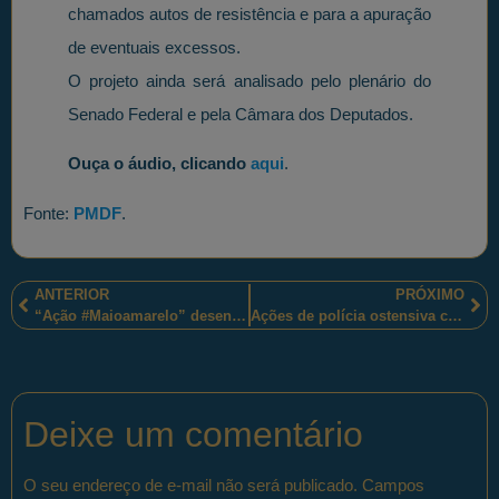
chamados autos de resistência e para a apuração
de eventuais excessos.
O projeto ainda será analisado pelo plenário do
Senado Federal e pela Câmara dos Deputados.
Ouça o áudio, clicando
aqui
.
Fonte:
PMDF
.
ANTERIOR
PRÓXIMO
“Ação #Maioamarelo” desenvolvida por policiais militares sul-mato-grossense!
Ações de polícia ostensiva comunitária, em Porangatu, no Estado de Goiás.
Deixe um comentário
O seu endereço de e-mail não será publicado.
Campos