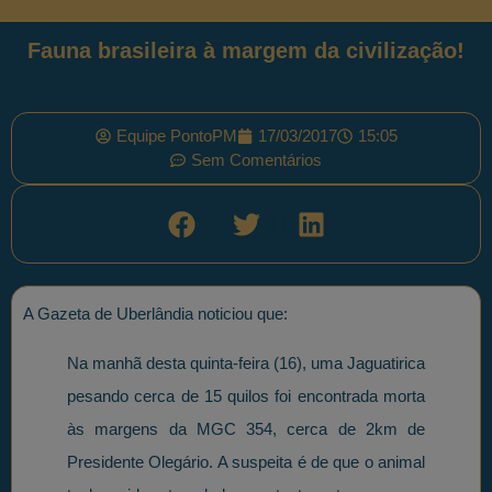
Fauna brasileira à margem da civilização!
Equipe PontoPM
17/03/2017
15:05
Sem Comentários
A Gazeta de Uberlândia noticiou que:
Na manhã desta quinta-feira (16), uma Jaguatirica
pesando cerca de 15 quilos foi encontrada morta
às margens da MGC 354, cerca de 2km de
Presidente Olegário. A suspeita é de que o animal