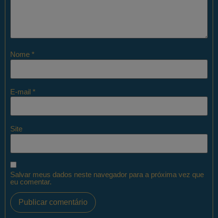
Nome
*
E-mail
*
Site
Salvar meus dados neste navegador para a próxima vez que
eu comentar.