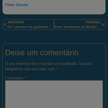
Fonte:
Gazeta
.
ANTERIOR
PRÓXIMO
Os 7 pecados da qualidade do serviço policial militar.
Grato Sentimento da Missão Cumprida!
Deixe um comentário
O seu endereço de e-mail não será publicado.
Campos
obrigatórios são marcados com
*
Comentário
*