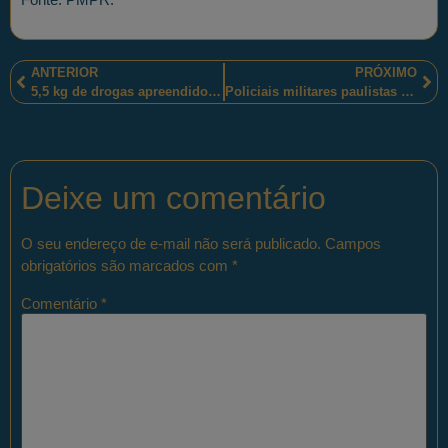
ANTERIOR
PRÓXIMO
5,5 kg de drogas apreendidos e dois autores do crime de tráfico foram presos pelos por polciais militares mato-grossenses
Policiais militares paulistas apreendem drogas, armas, munições e celulares
Deixe um comentário
O seu endereço de e-mail não será publicado.
Campos
obrigatórios são marcados com
*
Comentário
*