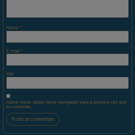
Nome
*
E-mail
*
Site
Salvar meus dados neste navegador para a próxima vez que
eu comentar.