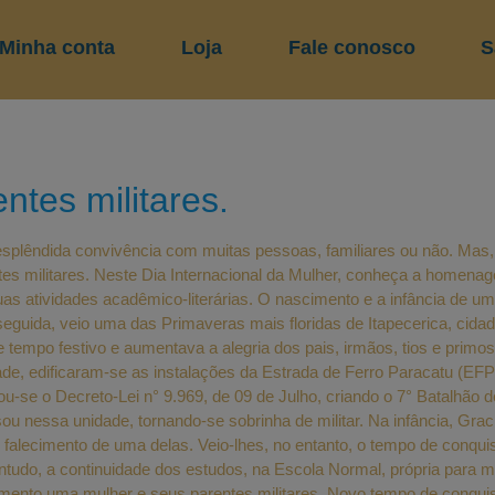
Minha conta
Loja
Fale conosco
S
tes militares.
 esplêndida convivência com muitas pessoas, familiares ou não. Mas,
es militares. Neste Dia Internacional da Mulher, conheça a homenag
uas atividades acadêmico-literárias. O nascimento e a infância de um
guida, veio uma das Primaveras mais floridas de Itapecerica, cidad
e tempo festivo e aumentava a alegria dos pais, irmãos, tios e pri
de, edificaram-se as instalações da Estrada de Ferro Paracatu (EF
u-se o Decreto-Lei n° 9.969, de 09 de Julho, criando o 7° Batalhão
ou nessa unidade, tornando-se sobrinha de militar. Na infância, Gr
falecimento de uma delas. Veio-lhes, no entanto, o tempo de conqui
udo, a continuidade dos estudos, na Escola Normal, própria para m
amento uma mulher e seus parentes militares. Novo tempo de conqui