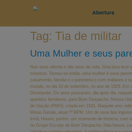
Abertura
Tag:
Tia de militar
Uma Mulher e seus paren
Nos seus oitenta e oito anos de vida, Graciosa teve
mineiros. Tornou-se então, uma mulher e seus parent
casamento, família e o parentesco com militares e s
mundo, no dia 10 de setembro, no ano de 1929. Em se
Divinópolis. Os anos passaram, dia após dia, naquel
queridos familiares, para Bom Despacho. Nessa cida
de Viação (RMV), criada em 1931. Naquele ano, edito
Minas Gerais, atual 7º BPM. Um de seus tios ingress
irmã. Houve, porém, um momento de tristeza, com o 
no Grupo Escolar de Bom Despacho. Não houve, cont
cidade e custeios elevados. A adolescência e o cas