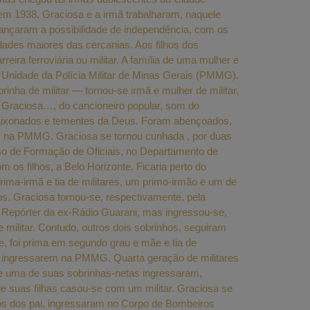
em 1938. Graciosa e a irmã trabalharam, naquele
ançaram a possibilidade de independência, com os
ades maiores das cercanias. Aos filhos dos
eira ferroviária ou militar. A família de uma mulher e
a Unidade da Polícia Militar de Minas Gerais (PMMG).
nha de militar — tornou-se irmã e mulher de militar,
e Graciosa…, do cancioneiro popular, som do
apaixonados e tementes da Deus. Foram abençoados,
ã, na PMMG. Graciosa se tornou cunhada , por duas
rso de Formação de Oficiais, no Departamento de
os filhos, a Belo Horizonte. Ficaria perto do
ima-irmã e tia de militares, um primo-irmão e um de
os. Graciosa tornou-se, respectivamente, pela
ra Repórter da ex-Rádio Guarani, mas ingressou-se,
 militar. Contudo, outros dois sobrinhos, seguiram
e, foi prima em segundo grau e mãe e tia de
has ingressarem na PMMG. Quarta geração de militares
de uma de suas sobrinhas-netas ingressaram,
e suas filhas casou-se com um militar. Graciosa se
sos dos pai, ingressaram no Corpo de Bombeiros