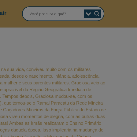
air
 na sua vida, conviveu muito com os militares
eada, desde o nascimento, infância, adolescência,
a mulher e seus parentes militares. Graciosa veio ao
e aprazível da Região Geográfica Imediata de
mos. Tempos depois, Graciosa mudou-se, com os
P), que tornou-se o Ramal Paracatu da Rede Mineira
 de Caçadores Mineiros da Força Pública do Estado de
aciosa viveu momentos de alegria, com as outras duas
stas! Ambas as irmãs realizaram o Ensino Primário
oças daquela época. Isso implicaria na mudança de
stas chegou às irmãs adolescentes da Cidade-