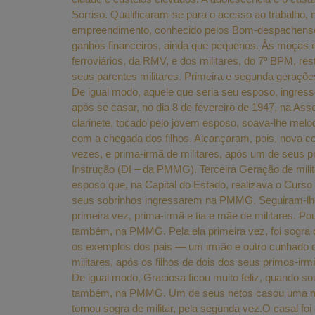
Sorriso. Qualificaram-se para o acesso ao trabalho
empreendimento, conhecido pelos Bom-despachenses 
ganhos financeiros, ainda que pequenos. Às moças e
ferroviários, da RMV, e dos militares, do 7º BPM, res
seus parentes militares. Primeira e segunda geraçõe
De igual modo, aquele que seria seu esposo, ingress
após se casar, no dia 8 de fevereiro de 1947, na A
clarinete, tocado pelo jovem esposo, soava-lhe me
com a chegada dos filhos. Alcançaram, pois, nova c
vezes, e prima-irmã de militares, após um de seus 
Instrução (DI – da PMMG). Terceira Geração de milit
esposo que, na Capital do Estado, realizava o Curso
seus sobrinhos ingressarem na PMMG. Seguiram-lhes, 
primeira vez, prima-irmã e tia e mãe de militares. 
também, na PMMG. Pela ela primeira vez, foi sogra de
os exemplos dos pais — um irmão e outro cunhado de 
militares, após os filhos de dois dos seus primos-i
De igual modo, Graciosa ficou muito feliz, quando 
também, na PMMG. Um de seus netos casou uma militar
tornou sogra de militar, pela segunda vez.O casal 