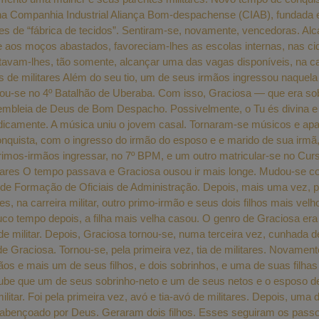
, na Companhia Industrial Aliança Bom-despachense (CIAB), fundada 
de “fábrica de tecidos”. Sentiram-se, novamente, vencedoras. Alc
 aos moços abastados, favoreciam-lhes as escolas internas, nas cid
tavam-lhes, tão somente, alcançar uma das vagas disponíveis, na carr
s de militares Além do seu tio, um de seus irmãos ingressou naquel
ou-se no 4º Batalhão de Uberaba. Com isso, Graciosa — que era sobri
ssembleia de Deus de Bom Despacho. Possivelmente, o Tu és divina 
lodicamente. A música uniu o jovem casal. Tornaram-se músicos e 
onquista, com o ingresso do irmão do esposo e e marido de sua irm
primos-irmãos ingressar, no 7º BPM, e um outro matricular-se no Cu
ares O tempo passava e Graciosa ousou ir mais longe. Mudou-se com 
 de Formação de Oficiais de Administração. Depois, mais uma vez, pr
na carreira militar, outro primo-irmão e seus dois filhos mais velh
Pouco tempo depois, a filha mais velha casou. O genro de Graciosa e
 militar. Depois, Graciosa tornou-se, numa terceira vez, cunhada de
Graciosa. Tornou-se, pela primeira vez, tia de militares. Novament
rmãos e mais um de seus filhos, e dois sobrinhos, e uma de suas fil
soube que um de seus sobrinho-neto e um de seus netos e o esposo 
. Foi pela primeira vez, avó e tia-avó de militares. Depois, uma d
foi abençoado por Deus. Geraram dois filhos. Esses seguiram os pas