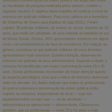
ostensiva e preservação da ordem pública. No artigo que relata
os resultados da pesquisa realizada pelos autores, contém o
seguinte resumo: O objetivo deste trabalho foi verificar o nível de
estresse em policiais militares. Para isso, utilizou-se o Inventário
de Sintomas de Stress para Adultos de Lipp (ISSL). Foram
sujeitos 38 policiais militares, de ambos os sexos, maiores de 18
anos, que estão em atividade, de uma unidade do batalhão no sul
de Minas Gerais. Destes, 45% apresentaram estresse em algum
nível, com predominância da fase de resistência. Em relação ao
gênero, constatou-se que policiais militares do sexo feminino
apresentaram mais estresse. Quanto à função, observou-se
estresse em policiais da área administrativa. Segundo a idade, o
estresse foi identificado com maior concentração entre 25 e 41
anos. Esses profissionais necessitam de maior atenção quanto
ao aspecto psicológico, visto que o índice de estresse observado
neles foi elevado. Os dados indicam que todos os profissionais
de polícia ostensiva e preservação da ordem pública estão
sujeitos ao estresse, independente do local — seja nos
aquartelamentos ou nas ruas —, ou da atividade —
administrativa ou operacional — desenvolvida. Observa-se,
também, que os profissionais — entre 25 e 41 anos e mais