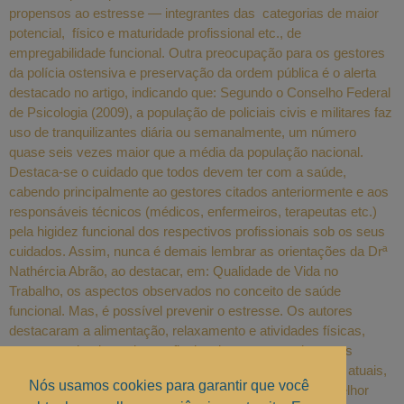
propensos ao estresse — integrantes das categorias de maior
potencial, físico e maturidade profissional etc., de
empregabilidade funcional. Outra preocupação para os gestores
da polícia ostensiva e preservação da ordem pública é o alerta
destacado no artigo, indicando que: Segundo o Conselho Federal
de Psicologia (2009), a população de policiais civis e militares faz
uso de tranquilizantes diária ou semanalmente, um número
quase seis vezes maior que a média da população nacional.
Destaca-se o cuidado que todos devem ter com a saúde,
cabendo principalmente ao gestores citados anteriormente e aos
responsáveis técnicos (médicos, enfermeiros, terapeutas etc.)
pela higidez funcional dos respectivos profissionais sob os seus
cuidados. Assim, nunca é demais lembrar as orientações da Drª
Nathércia Abrão, ao destacar, em: Qualidade de Vida no
Trabalho, os aspectos observados no conceito de saúde
funcional. Mas, é possível prevenir o estresse. Os autores
destacaram a alimentação, relaxamento e atividades físicas,
outrora praticadas pelos profissionais que antecederam os
sujeitos considerados na pesquisa em questão. Nos dias atuais,
Nós usamos cookies para garantir que você
os profissionais que se empenham para alcançarmos melhor