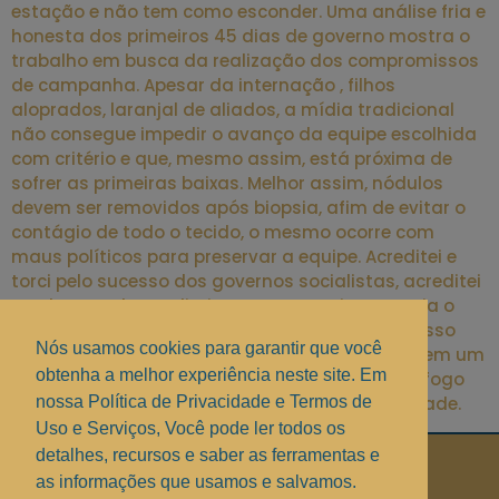
estação e não tem como esconder. Uma análise fria e
honesta dos primeiros 45 dias de governo mostra o
trabalho em busca da realização dos compromissos
de campanha. Apesar da internação , filhos
aloprados, laranjal de aliados, a mídia tradicional
não consegue impedir o avanço da equipe escolhida
com critério e que, mesmo assim, está próxima de
sofrer as primeiras baixas. Melhor assim, nódulos
devem ser removidos após biopsia, afim de evitar o
contágio de todo o tecido, o mesmo ocorre com
maus políticos para preservar a equipe. Acreditei e
torci pelo sucesso dos governos socialistas, acreditei
no plano real, acreditei que o tsunami que varria o
mundo não passaria de uma marolinha em nosso
Nós usamos cookies para garantir que você
país. Agora, por favor, permitam-me acreditar em um
obtenha a melhor experiência neste site. Em
governo liberal. Torcer para o seu prédio pegar fogo
só porque não gosta do síndico é pura insanidade.
nossa Política de Privacidade e Termos de
Uso e Serviços, Você pode ler todos os
detalhes, recursos e saber as ferramentas e
Políticas de Privacidade
.
as informações que usamos e salvamos.