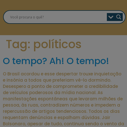
Tag:
políticos
O tempo? Ah! O tempo!
O Brasil acordou e esse despertar trouxe inquietação
e insônia a todos que preferiam vê-lo dormindo.
Desespero a ponto de comprometer a credibilidade
de veículos poderosos da mídia nacional. As
manifestações espontâneas que levaram milhões de
pessoa, às ruas, contradizem números e impedem a
repercussão de artigos tendenciosos. Todos os dias
requentam denúncias e espalham dúvidas. Jair
Bolsonaro, apesar de tudo, continua sendo o vento da