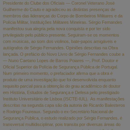
Presidente do Clube dos Oficiais — Coronel Veterano José
Guilherme do Couto e agradeceu as distintas presenças de
membros das lideranças do Corpo de Bombeiros Militares e da
Polícia Militar, Instituições Militares Mineiras. Sérgio Fernandes
manifestou sua alegria pela nova conquista e por ter sido
privilegiado pelo público presente. Seguiram-se os momentos
com músicas, ao som dos violinos, bate-papos amigáveis e
autógrafos de Sérgio Fernandes. Opiniões descritas na Obra
lançada. O prefácio do Novo Livro de Sérgio Fernandes coube a
— Nuno Caetano Lopes de Barros Poiares —, Prof. Doutor e
Oficial Superior da Polícia de Segurança Pública de Portugal.
Num primeiro momento, o prefaciador afirma que a obra é
produto de uma investigação que foi desenvolvida enquanto
requisito parcial para a obtenção do grau acadêmico de doutor
em História, Estudos de Segurança e Defesa pelo prestigiado
Instituto Universitário de Lisboa (ISCTE-IUL). As manifestações
descritas na segunda capa são da autoria de Ricardo Balesteros
e Rodrigo Foureaux. Segundo o ex-Secretário Nacional de
Segurança Pública, o estudo realizado por Sérgio Fernandes, é
transversal multidisciplinar, pois transita por diversas áreas do