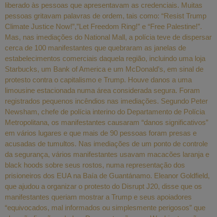
liberado às pessoas que apresentavam as credenciais. Muitas
pessoas gritavam palavras de ordem, tais como: “Resist Trump
Climate Justice Now!”,”Let Freedom Ring!” e “Free Palestine!”.
Mas, nas imediações do National Mall, a polícia teve de dispersar
cerca de 100 manifestantes que quebraram as janelas de
estabelecimentos comerciais daquela região, incluindo uma loja
Starbucks, um Bank of America e um McDonald’s, em sinal de
protesto contra o capitalismo e Trump. Houve danos a uma
limousine estacionada numa área considerada segura. Foram
registrados pequenos incêndios nas imediações. Segundo Peter
Newsham, chefe de polícia interino do Departamento de Polícia
Metropolitana, os manifestantes causaram “danos significativos”
em vários lugares e que mais de 90 pessoas foram presas e
acusadas de tumultos. Nas imediações de um ponto de controle
da segurança, vários manifestantes usavam macacões laranja e
black hoods sobre seus rostos, numa representação dos
prisioneiros dos EUA na Baía de Guantánamo. Eleanor Goldfield,
que ajudou a organizar o protesto do Disrupt J20, disse que os
manifestantes queriam mostrar a Trump e seus apoiadores
“equivocados, mal informados ou simplesmente perigosos” que