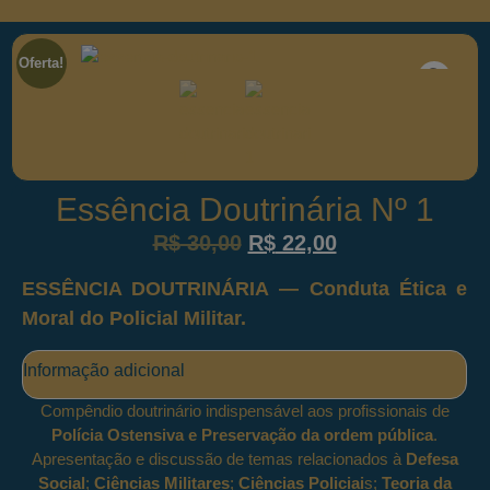
Oferta!
Essência Doutrinária Nº 1
R$
30,00
R$
22,00
ESSÊNCIA DOUTRINÁRIA
— Conduta Ética e
Moral do Policial Militar.
Informação adicional
Compêndio doutrinário indispensável aos profissionais de
Polícia Ostensiva e Preservação da ordem pública
.
Apresentação e discussão de temas relacionados à
Defesa
Social
;
Ciências Militares
;
Ciências Policiai
s;
Teoria da