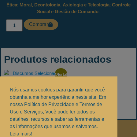
Ética
;
Moral, Deontologia
,
Axiologia e Teleologia
;
Controle
Socia
l e
Gestão de Comando
.
Comprar
Produtos relacionados
Oferta!
Discursos Selecionados
Nós usamos cookies para garantir que você
R$
10,00
R$
0,00
obtenha a melhor experiência neste site. Em
nossa Política de Privacidade e Termos de
Adicionar ao carrinho
Uso e Serviços, Você pode ler todos os
detalhes, recursos e saber as ferramentas e
as informações que usamos e salvamos.
Políticas de Privacidade
.
Leia mais!