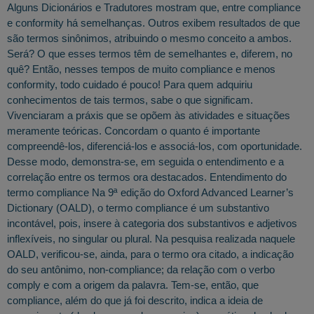
Alguns Dicionários e Tradutores mostram que, entre compliance
e conformity há semelhanças. Outros exibem resultados de que
são termos sinônimos, atribuindo o mesmo conceito a ambos.
Será? O que esses termos têm de semelhantes e, diferem, no
quê? Então, nesses tempos de muito compliance e menos
conformity, todo cuidado é pouco! Para quem adquiriu
conhecimentos de tais termos, sabe o que significam.
Vivenciaram a práxis que se opõem às atividades e situações
meramente teóricas. Concordam o quanto é importante
compreendê-los, diferenciá-los e associá-los, com oportunidade.
Desse modo, demonstra-se, em seguida o entendimento e a
correlação entre os termos ora destacados. Entendimento do
termo compliance Na 9ª edição do Oxford Advanced Learner’s
Dictionary (OALD), o termo compliance é um substantivo
incontável, pois, insere à categoria dos substantivos e adjetivos
inflexíveis, no singular ou plural. Na pesquisa realizada naquele
OALD, verificou-se, ainda, para o termo ora citado, a indicação
do seu antônimo, non-compliance; da relação com o verbo
comply e com a origem da palavra. Tem-se, então, que
compliance, além do que já foi descrito, indica a ideia de