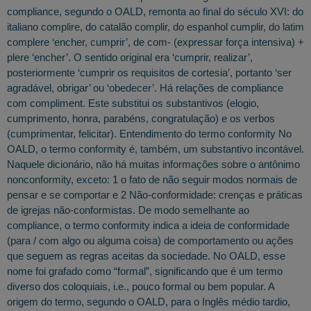
compliance, segundo o OALD, remonta ao final do século XVI: do
italiano complire, do catalão complir, do espanhol cumplir, do latim
complere ‘encher, cumprir’, de com- (expressar força intensiva) +
plere ‘encher’. O sentido original era ‘cumprir, realizar’,
posteriormente ‘cumprir os requisitos de cortesia’, portanto ‘ser
agradável, obrigar’ ou ‘obedecer’. Há relações de compliance
com compliment. Este substitui os substantivos (elogio,
cumprimento, honra, parabéns, congratulação) e os verbos
(cumprimentar, felicitar). Entendimento do termo conformity No
OALD, o termo conformity é, também, um substantivo incontável.
Naquele dicionário, não há muitas informações sobre o antônimo
nonconformity, exceto: 1 o fato de não seguir modos normais de
pensar e se comportar e 2 Não-conformidade: crenças e práticas
de igrejas não-conformistas. De modo semelhante ao
compliance, o termo conformity indica a ideia de conformidade
(para / com algo ou alguma coisa) de comportamento ou ações
que seguem as regras aceitas da sociedade. No OALD, esse
nome foi grafado como “formal”, significando que é um termo
diverso dos coloquiais, i.e., pouco formal ou bem popular. A
origem do termo, segundo o OALD, para o Inglês médio tardio,