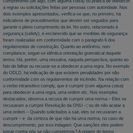
cumprimento (de algo, com alguma coisa) ou prática de obedecer
a regras ou solicitações feitas por pessoas com autoridade. Nos
dois exemplos apresentados, verifica-se que, no primeiro, há
indicativos de procedimentos que devem ser seguidos para
garantir o pleno cumprimento da lei. No outro, relacionado à
segurança (safety), é esclarecido que as medidas de segurança
foram realizadas em conformidade com o parágrafo 6 dos
regulamentos de construção. Quanto ao antônimo, non-
compliance, segue-se idêntica orientação gramatical daquele
termo. Há, porém, uma ressalva, naquela perspectiva, quanto ao
fato de falhar ou recusar-se a obedecer a uma regra. No exemplo
do ODLD, há indicação de que existem penalidades por não
conformidade com os regulamentos de incêndio. Na relação com
o verbo intransitivo comply, que é cumprir (com alguma coisa)
para obedecer a uma regra, uma ordem etc. Nos exemplos
destacados, observa a recusa de cumprir uma norma – Eles se
recusaram a cumprir Resolução da ONU –; ou de não acatar a
uma ordem – Quando solicitados a sair, eles se recusaram a
cumprir – e da certeza de que não há uma norma, no caso de
descumprimento, por isso indagam: Que sanções eles podem
tomar contra nós se não cumprirmos? A origem do termo