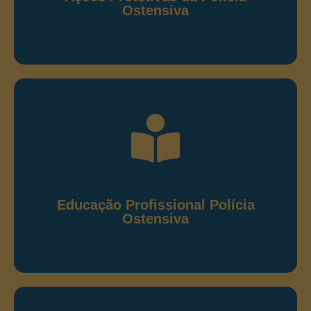
Ostensiva
Leia as publicações
Educação Profissional de Polícia
Ostensiva
Publicações relacionadas às ações educacionais de
polícia ostensiva e preservação da ordem pública.
Educação Profissional Polícia
Ostensiva
Leia as publicações