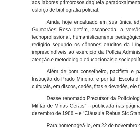
aos labores primorosos daquela paradoxalmente 
esforço de bibliografia policial.
Ainda hoje encafuado em sua única ediç
Guimarães Rosa detém, escaneada, a versão
tecnoprofissional, humanisticamente pedagógico
redigido segundo os cânones eruditos da Lín
imprescindíveis ao exercício da Polícia Admin
atenção e metodologia educacionais e sociopolít
Além de bom conselheiro, pacifista e p
Instrução do Prado Mineiro, e por tal Escola d
culturais, em discos, cedês, fitas e devedês, ele
Desse renomado Precursor da Policiologi
Militar de Minas Gerais” – publicada nas págin
dezembro de 1988 – e “Cláusula Rebus Sic Stanti
Para homenageá-lo, em 22 de novembro d