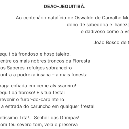
DEÃO–JEQUITIBÁ.
Ao centenário natalício de Oswaldo de Carvalho Mo
dono de sabedoria e lhaneza
e dadivoso como a V
João Bosco de 
equitibá frondoso e hospitaleiro!
entre os mais nobres troncos da Floresta
os Saberes, refulges sobranceiro
ontra a podreza insana – a mais funesta
raga enfiada em cerne alvissareiro!
equitibá fibroso! Eis tua festa:
revenir o furor-do-carpinteiro
 a entrada do caruncho em qualquer fresta!
etíssimo Titã!… Senhor das Grimpas!
om teu severo tom, vela e preserva