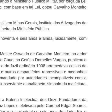
do o Ministério Público Militar, por força da Lei
ão, com base em tal Lei, optou Carvalho Monteiro
il em Minas Gerais, Instituto dos Advogados de
eira do Ministério Público.
noventa e seis anos e ainda, lucidamente, com
Mestre Oswaldo de Carvalho Monteiro, no ardor
lo Caudilho Getúlio Dornelles Vargas, publicou o
a e do fuzil ordinário 1908 arremedava coisas de
” e outros despautérios repressivos e medonhos
omandado por autoridades incompatíveis com a
subserviente e analfabeto, símbolo da malfeitura,
 a Bateria Intelectual dos Onze Fundadores da
raz Lopes e efetivada pelo Coronel Edgar Soares,
ecano, aos oitenta e sete anos de idade; Eu, o