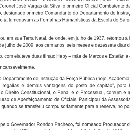
oronel José Vargas da Silva, o primeiro Oficial Combatente da
io, designado primeiro Comandante do Departamento de Instruç
 já fumegavam as Fornalhas Humanísticas da Escola de Sargen
ou em sua Terra Natal, de onde, em julho de 1937, retornou a 
 de julho de 2009, aos cem anos, seis meses e dezessete dias d
 com ela teve duas filhas: Heby – mãe de Marcos e Estefânia 
incansavelmente.
 Departamento de Instrução da Força Pública (hoje, Academia d
 regalias e demais vantagens do posto de capitão”, para 
m o Direito Constitucional, o Penal e o Processual, comum e 
urso de Aperfeiçoamento de Oficiais. Participou da Assessor
1, quando se transferiu compulsoriamente para a reserva, no p
 pelo Governador Rondon Pacheco, foi nomeado Procurador do 