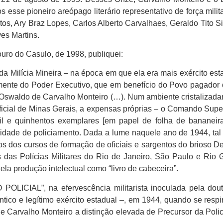
s esse pioneiro areópago literário representativo de força mili
os, Ary Braz Lopes, Carlos Alberto Carvalhaes, Geraldo Tito Sil
es Martins.
uro do Casulo, de 1998, publiquei:
a Milícia Mineira – na época em que ela era mais exército esta
almente do Poder Executivo, que em benefício do Povo pagado
aldo de Carvalho Monteiro (…). Num ambiente cristalizadamen
ficial de Minas Gerais, a expensas próprias – o Comando Superi
il e quinhentos exemplares [em papel de folha de bananeira,
vidade de policiamento. Dada a lume naquele ano de 1944, tal 
os dos cursos de formação de oficiais e sargentos do brioso 
 das Polícias Militares do Rio de Janeiro, São Paulo e Rio 
ela produção intelectual como “livro de cabeceira”.
CIAL”, na efervescência militarista inoculada pela doutri
ntico e legítimo exército estadual –, em 1944, quando se resp
e Carvalho Monteiro a distinção elevada de Precursor da Pol