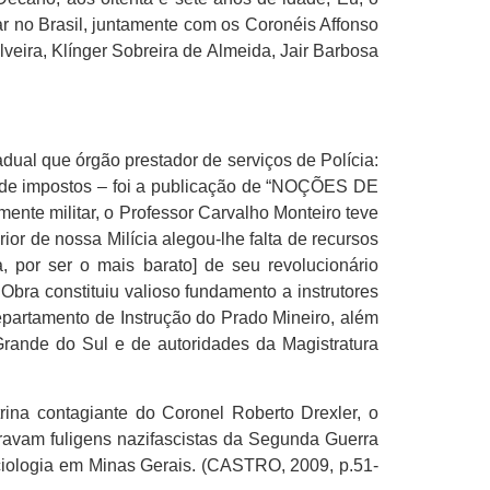
tar no Brasil, juntamente com os Coronéis Affonso
veira, Klínger Sobreira de Almeida, Jair Barbosa
dual que órgão prestador de serviços de Polícia:
r de impostos – foi a publicação de “NOÇÕES DE
te militar, o Professor Carvalho Monteiro teve
or de nossa Milícia alegou-lhe falta de recursos
 por ser o mais barato] de seu revolucionário
Obra constituiu valioso fundamento a instrutores
Departamento de Instrução do Prado Mineiro, além
Grande do Sul e de autoridades da Magistratura
na contagiante do Coronel Roberto Drexler, o
iravam fuligens nazifascistas da Segunda Guerra
iciologia em Minas Gerais. (CASTRO, 2009, p.51-