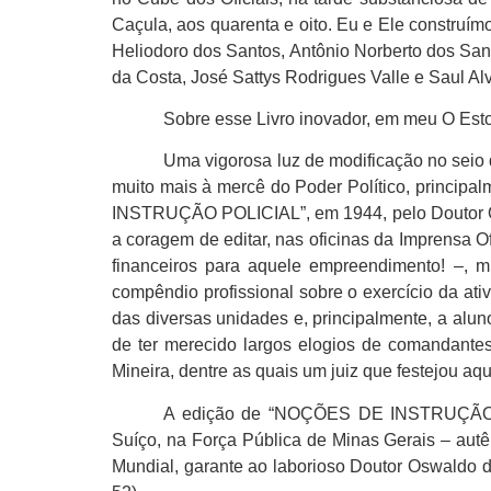
Caçula, aos quarenta e oito. Eu e Ele construímo
Heliodoro dos Santos, Antônio Norberto dos Sant
da Costa, José Sattys Rodrigues Valle e Saul Alv
Sobre esse Livro inovador, em meu O Esto
Uma vigorosa luz de modificação no seio d
muito mais à mercê do Poder Político, princip
INSTRUÇÃO POLICIAL”, em 1944, pelo Doutor Osw
a coragem de editar, nas oficinas da Imprensa O
financeiros para aquele empreendimento! –, m
compêndio profissional sobre o exercício da ati
das diversas unidades e, principalmente, a alun
de ter merecido largos elogios de comandantes
Mineira, dentre as quais um juiz que festejou aqu
A edição de “NOÇÕES DE INSTRUÇÃO POLI
Suíço, na Força Pública de Minas Gerais – autê
Mundial, garante ao laborioso Doutor Oswaldo d