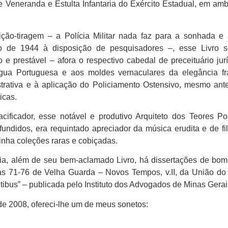
Veneranda e Estulta Infantaria do Exército Estadual, em amb
ão-tiragem – a Polícia Militar nada faz para a sonhada e
 de 1944 à disposição de pesquisadores –, esse Livro so
 e prestável – afora o respectivo cabedal de preceituário ju
gua Portuguesa e aos moldes vernaculares da elegância frá
istrativa e à aplicação do Policiamento Ostensivo, mesmo ant
icas.
acificador, esse notável e produtivo Arquiteto dos Teores 
ifundidos, era requintado apreciador da música erudita e de
 tinha coleções raras e cobiçadas.
a, além de seu bem-aclamado Livro, há dissertações de bom 
as 71-76 de Velha Guarda – Novos Tempos, v.II, da União do 
bus” – publicada pelo Instituto dos Advogados de Minas Gerais
e 2008, ofereci-lhe um de meus sonetos: