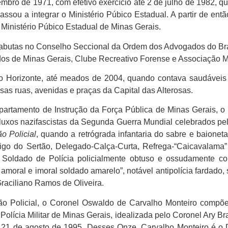
ro de 1971, com efetivo exercício até 2 de julho de 1982, quan
ssou a integrar o Ministério Púbico Estadual. A partir de ent
Ministério Púbico Estadual de Minas Gerais.
abutas no Conselho Seccional da Ordem dos Advogados do Bras
os de Minas Gerais, Clube Recreativo Forense e Associação Min
lo Horizonte, até meados de 2004, quando contava saudáveis 
sas ruas, avenidas e praças da Capital das Alterosas.
artamento de Instrução da Força Pública de Minas Gerais, o 
influxos nazifascistas da Segunda Guerra Mundial celebrados pe
o Policial
, quando a retrógrada infantaria do sabre e baionet
digo do Sertão, Delegado-Calça-Curta, Refrega-“Caicavalama
 Soldado de Polícia policialmente obtuso e ossudamente c
moral e imoral soldado amarelo”, notável antipolícia fardado, 
Graciliano Ramos de Oliveira.
ão Policial, o Coronel Oswaldo de Carvalho Monteiro compõe
lícia Militar de Minas Gerais, idealizada pelo Coronel Ary B
e 21 de agosto de 1995. Desses Onze, Carvalho Monteiro é o D