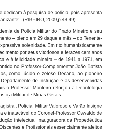
 se dedicam à pesquisa de polícia, pois apresenta
umanizante’’. (RIBEIRO, 2009,p.48-49).
mia de Polícia Militar do Prado Mineiro e seu
imento – pleno em 29 daquele mês – do Tenente-
 expressiva solenidade. Em rito humanisticamente
hecimento por seus vitoriosos e ferazes cem anos
lica e à felicidade mineira – de 1941 a 1971, em
ontido no Professor-Complementar João Batista
dos, como lúcido e zeloso Decano, ao pioneiro
o Departamento de Instrução e as desenvolvidas
s o Professor Monteiro reforçou a Deontologia
stiça Militar de Minas Gerais.
istral, Policial Militar Valoroso e Varão Insigne
ba e inatacável do Coronel-Professor Oswaldo de
odução intelectual inauguradora da Propedêutica
Discentes e Profissionais essencialmente afeitos