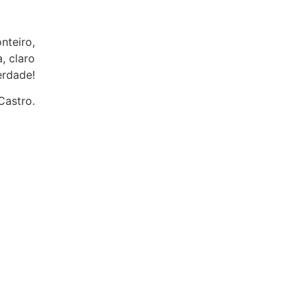
nteiro,
, claro
erdade!
Castro.