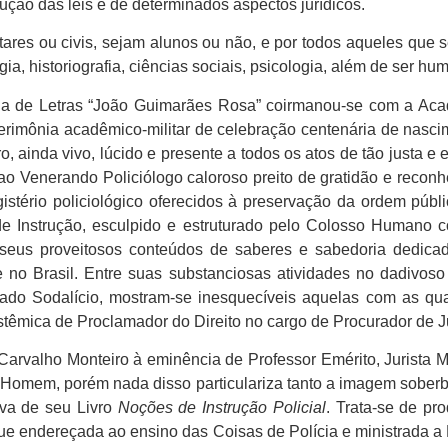
lução das leis e de determinados aspectos jurídicos.
ilitares ou civis, sejam alunos ou não, e por todos aqueles que
ogia, historiografia, ciências sociais, psicologia, além de ser h
de Letras “João Guimarães Rosa” coirmanou-se com a Acade
rimônia acadêmico-militar de celebração centenária de nasc
 ainda vivo, lúcido e presente a todos os atos de tão justa e
 ao Venerando Policiólogo caloroso preito de gratidão e recon
agistério policiológico oferecidos à preservação da ordem púb
e Instrução, esculpido e estruturado pelo Colosso Humano c
 seus proveitosos conteúdos de saberes e sabedoria dedica
e no Brasil. Entre suas substanciosas atividades no dadivos
o Sodalício, mostram-se inesquecíveis aquelas com as quai
pistêmica de Proclamador do Direito no cargo de Procurador de Ju
arvalho Monteiro à eminência de Professor Emérito, Jurista Mag
m Homem, porém nada disso particulariza tanto a imagem sober
iva de seu Livro
Noções de Instrução Policial
. Trata-se de pr
ue endereçada ao ensino das Coisas de Polícia e ministrada a 