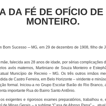
LA DA FÉ DE OFÍCIO D
MONTEIRO.
 Bom Sucesso ─ MG, em 29 de dezembro de 1908, filho de J
mãe, falecida aos 28 anos de idade, por sérias complicações d
o pelos avós maternos, Martiniano de Souza Monteiro e Este
 atual Município de Recreio – MG. Os três outros irmãos m
dida de Castro Ferreira, em Belo Horizonte – viridente e minús
ção formal. Iniciou-a no Grupo Escolar Barão do Rio Branco,
enta importante Rua do Bairro Santo Antônio.
os exigentes e rigorosos exames preparatórios, trabalhou e
o] de Minas Gerais – a sublime “Casa de Afonso Pena” – , atu