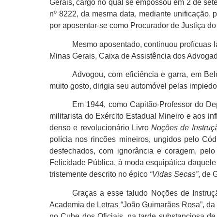
Gerais, cargo no qual se empossou em 2 de setemb
nº 8222, da mesma data, mediante unificação, pa
por aposentar-se como Procurador de Justiça do 
Mesmo aposentado, continuou profícuas l
Minas Gerais, Caixa de Assistência dos Advogad
Advogou, com eficiência e garra, em Be
muito gosto, dirigia seu automóvel pelas impiedo
Em 1944, como Capitão-Professor do Dep
militarista do Exército Estadual Mineiro e aos 
denso e revolucionário Livro
Noções de Instruçã
polícia nos rincões mineiros, ungidos pelo Có
desfechados, com ignorância e coragem, pelo
Felicidade Pública, à moda esquipática daquele a
tristemente descrito no épico
“Vidas Secas”
, de 
Graças a esse taludo Noções de Instruç
Academia de Letras “João Guimarães Rosa”, da Po
no Cube dos Oficiais, na tarde substanciosa d