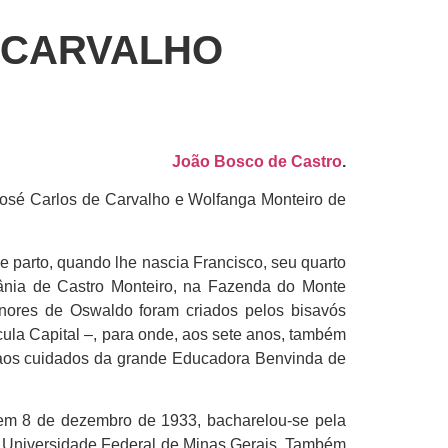
E CARVALHO
João Bosco de Castro
.
osé Carlos de Carvalho e Wolfanga Monteiro de
e parto, quando lhe nascia Francisco, seu quarto
phânia de Castro Monteiro, na Fazenda do Monte
enores de Oswaldo foram criados pelos bisavós
cula Capital –, para onde, aos sete anos, também
 aos cuidados da grande Educadora Benvinda de
, em 8 de dezembro de 1933, bacharelou-se pela
al Universidade Federal de Minas Gerais. Também