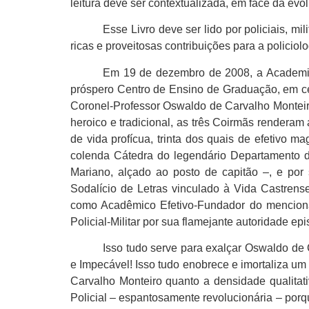
leitura deve ser contextualizada, em face da evo
Esse Livro deve ser lido por policiais, m
ricas e proveitosas contribuições para a policiol
Em 19 de dezembro de 2008, a Academia 
próspero Centro de Ensino de Graduação, em ce
Coronel-Professor Oswaldo de Carvalho Monteiro,
heroico e tradicional, as três Coirmãs renderam
de vida profícua, trinta dos quais de efetivo m
colenda Cátedra do legendário Departamento d
Mariano, alçado ao posto de capitão –, e por
Sodalício de Letras vinculado à Vida Castrens
como Acadêmico Efetivo-Fundador do mencionad
Policial-Militar por sua flamejante autoridade e
Isso tudo serve para exalçar Oswaldo de C
e Impecável! Isso tudo enobrece e imortaliza u
Carvalho Monteiro quanto a densidade qualitat
Policial – espantosamente revolucionária – porq